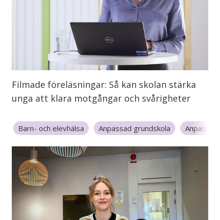
Filmade föreläsningar: Så kan skolan stärka
unga att klara motgångar och svårigheter
Barn- och elevhälsa
Anpassad grundskola
Anpassad 
Förskoleklass
Fritidshem
Grundskola
Grundskola
Gymnasium
Specialpedagogik