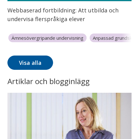
Webbaserad fortbildning: Att utbilda och
undervisa flerspråkiga elever
Ämnesövergripande undervisning
Anpassad grundskola
Grundskola 7-9
Lärresurser
Reading to learn
Sp
Visa alla
Artiklar och blogginlägg