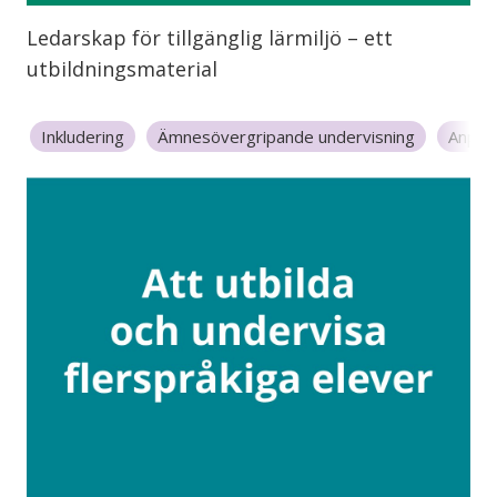
Ledarskap för tillgänglig lärmiljö – ett
utbildningsmaterial
Inkludering
Ämnesövergripande undervisning
Anpas
Demokrati
Förskoleklass
Grundskola 1-3
Grunds
Kollegialt lärande
Lärresurser
Reading to learn
S