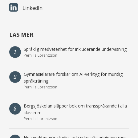
LinkedIn
LÄS MER
Språklig medvetenhet för inkluderande undervisning
1
Pernilla Lorentzson
Gymnasielärare forskar om AI-verktyg för muntlig
2
språkträning
Pernilla Lorentzson
Bergsjöskolan släpper bok om transspråkande i alla
3
klassrum
Pernilla Lorentzson
Nya verktyg gör studie- och yrkesvägledningen mer