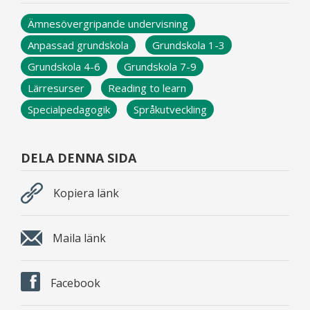
Ämnesövergripande undervisning
Anpassad grundskola
Grundskola 1-3
Grundskola 4-6
Grundskola 7-9
Lärresurser
Reading to learn
Specialpedagogik
Språkutveckling
DELA DENNA SIDA
Kopiera länk
Maila länk
Facebook