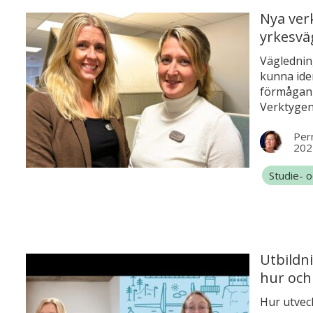
Nya ver
yrkesvä
Vägledning
kunna iden
förmågan 
Verktygen 
har, men 
Pern
hoppas vi
202
för att s
enhetsche
Studie- 
Utbildn
hur och
Hur utvec