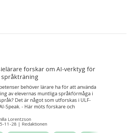
elärare forskar om AI-verktyg för
 språkträning
petenser behöver lärare ha för att använda
äning av elevernas muntliga språkförmåga i
pråk? Det är något som utforskas i ULF-
 AI-Speak. - Här möts forskare och
re för att ta fram ny kunskap om hur
illa Lorentzson
ions-AI kan användas för att stärka elevers
5-11-28
|
Redaktionen
ala på målspråket och samtidigt
a deras aktivitet och prestationer. Syftet