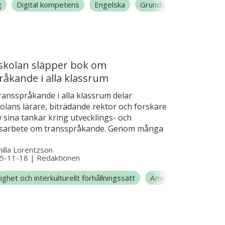
g
Digital kompetens
Engelska
Grundskola
t underlätta återkopplingen till eleverna och
bedömning, säger Elin Ericsson, forskare och
om utbildningsförvaltningen i Göteborgs
skolan släpper bok om
råkande i alla klassrum
ransspråkande i alla klassrum delar
olans lärare, biträdande rektor och forskare
 sina tankar kring utvecklings- och
gsarbete om transspråkande. Genom många
exempel från undervisningen vill lärarna
illa Lorentzson
skap och inspiration till andra skolor.
5-11-18
|
Redaktionen
ighet och interkulturellt förhållningssätt
Ämnesövergripande u
la