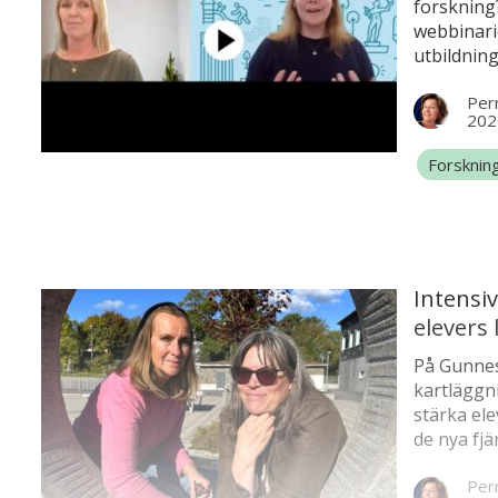
forskning
webbinari
utbildnin
webbinarie
Pern
reder Cam
202
”vetenska
förhållnin
Forsknin
klassrum 
Intensiv
elevers
På Gunnes
kartläggni
stärka ele
de nya fjä
direkt vet
Pern
lång tid a