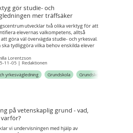
ktyg gör studie- och
gledningen mer träffsäker
scentrum utvecklar två olika verktyg för att
tifiera elevernas valkompetens, alltså
att göra väl övervägda studie- och yrkesval.
ska tydliggöra vilka behov enskilda elever
även klassen som grupp. – I förlängningen
illa Lorentzson
 kunna möta elevernas behov ännu bättre
5-11-05
|
Redaktionen
tärka deras valkompetens, säger Anna Jolsby,
f på Vägledningscentrum.
och yrkesvägledning
Grundskola
Grundskola 1-3
Grunds
ing på vetenskaplig grund - vad,
 varför?
klar vi undervisningen med hjälp av