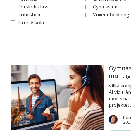
Förskoleklass
Gymnasium
Fritidshem
Vuxenutbildning
Grundskola
Gymnasi
muntlig
Vilka kom
AI vid tr
moderna s
projektet
språklära
Pern
konversat
202
mod att t
dokumenter