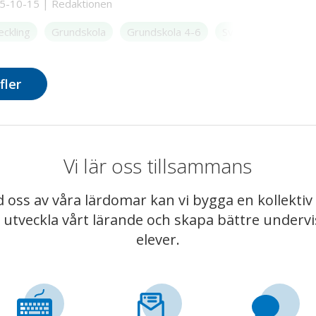
5-10-15
|
Redaktionen
sätta ihop stödgrupper utifrån elevernas
ger Charlotte Georén Sprung, klasslärare
eckling
Grundskola
Grundskola 4-6
Svenska
lärare i svenska.
fler
Vi lär oss tillsammans
 oss av våra lärdomar kan vi bygga en kollekt
t utveckla vårt lärande och skapa bättre underv
elever.