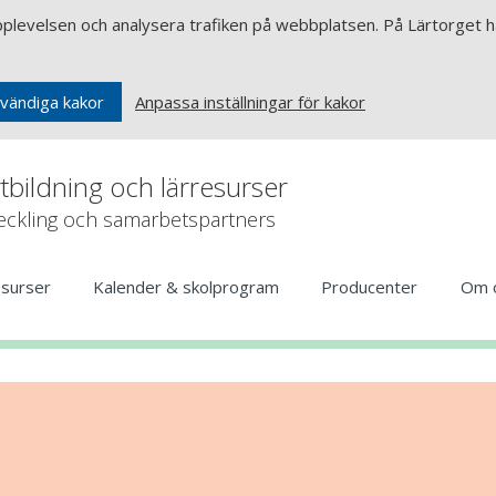
upplevelsen och analysera trafiken på webbplatsen. På Lärtorget ha
Anpassa inställningar för kakor
vändiga kakor
rtbildning och lärresurser
veckling och samarbetspartners
esurser
Kalender & skolprogram
Producenter
Om 