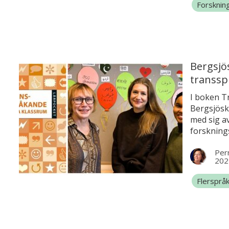
Forsknin
är både at
lärarnas 
lektor in
Stad.
Bergsjö
transsp
I boken T
Bergsjösk
med sig av
forsknin
konkreta 
Pern
sprida kun
202
Flerspråk
Grundsko