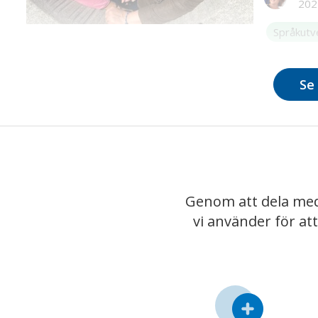
202
kunde vi 
behov, sä
Språkutv
och förste
Se 
Genom att dela med
vi använder för at