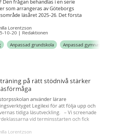
? Den frågan behandlas i en serie
er som arrangeras av Göteborgs
gsområde läsåret 2025-26. Det första
t går nu att se här på Lärtorget. I filmen
illa Lorentzson
illa Björklund ut vad begreppen
5-10-20
|
Redaktionen
plig grund” och ”vetenskapligt
gssätt” innebär för dig som arbetar i
g
Anpassad grundskola
Anpassad gymnasieskola
Försk
eller i barngrupp.
träning på rätt stödnivå stärker
 läsförmåga
torpsskolan använder lärare
ngsverktyget Legilexi för att följa upp och
vernas tidiga läsutveckling. – Vi screenade
rdeklassarna vid terminsstarten och fick
a var behoven finns, vilket annars hade tagit
illa Lorentzson
tt identifiera. Redan efter ett par veckor