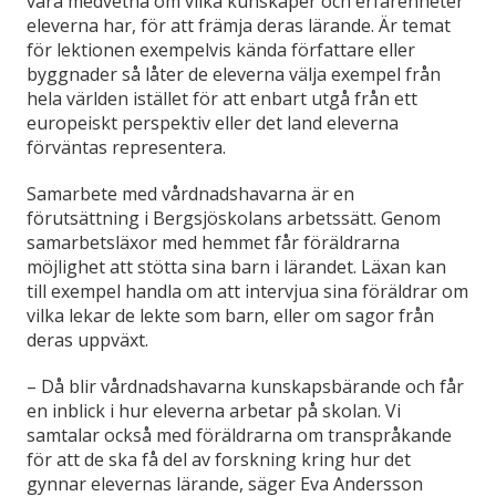
vara medvetna om vilka kunskaper och erfarenheter
eleverna har, för att främja deras lärande. Är temat
för lektionen exempelvis kända författare eller
byggnader så låter de eleverna välja exempel från
hela världen istället för att enbart utgå från ett
europeiskt perspektiv eller det land eleverna
förväntas representera.
Samarbete med vårdnadshavarna är en
förutsättning i Bergsjöskolans arbetssätt. Genom
samarbetsläxor med hemmet får föräldrarna
möjlighet att stötta sina barn i lärandet. Läxan kan
till exempel handla om att intervjua sina föräldrar om
vilka lekar de lekte som barn, eller om sagor från
deras uppväxt.
– Då blir vårdnadshavarna kunskapsbärande och får
en inblick i hur eleverna arbetar på skolan. Vi
samtalar också med föräldrarna om transpråkande
för att de ska få del av forskning kring hur det
gynnar elevernas lärande, säger Eva Andersson