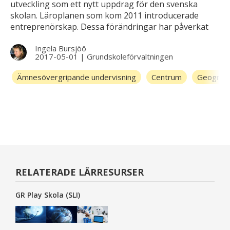
utveckling som ett nytt uppdrag för den svenska
skolan. Läroplanen som kom 2011 introducerade
entreprenörskap. Dessa förändringar har påverkat
undervisningen på många olika sätt, dessutom med
Ingela Bursjöö
stor variation mellan landets skolor, förmodligen även
2017-05-01
|
Grundskoleförvaltningen
inom skolorna. Jag tänkte därför konkretisera hur det
ser ut på den skola jag arbetar på,
Ämnesövergripande undervisning
Centrum
Geografi
Johannebergsskolan Elyseum åk 6-9, samt vilken
forskning vi själva bedriver om denna undervisning.
RELATERADE LÄRRESURSER
GR Play Skola (SLI)