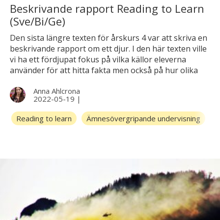
Beskrivande rapport Reading to Learn
(Sve/Bi/Ge)
Den sista längre texten för årskurs 4 var att skriva en
beskrivande rapport om ett djur. I den här texten ville
vi ha ett fördjupat fokus på vilka källor eleverna
använder för att hitta fakta men också på hur olika
djur har anpassat sig till sina respektive livsmiljöer. De
Anna Ahlcrona
skulle även ha med passande bilder och en karta som
2022-05-19
|
visar djurets utbredning. I årskurs 3 skrev de flesta
eleverna en beskrivande rapport om antingen
Reading to learn
Ämnesövergripande undervisning
B
lodjuret eller rödräven. Tanken med den här texten
var att den skulle bli snäppet mer avancerad och lite
mer vetenskaplig både till form och innehåll.
Bedömningsmässigt så ville vi lärare få med flera olika
ämnen och därför finns det kunskapskrav med från
svenska, biologi och geografi.