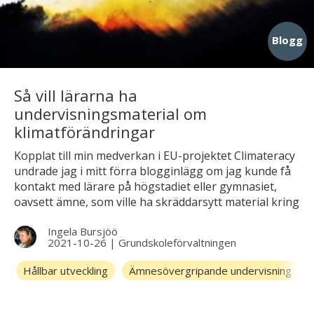
Blogg
Så vill lärarna ha
undervisningsmaterial om
klimatförändringar
Kopplat till min medverkan i EU-projektet Climateracy
undrade jag i mitt förra blogginlägg om jag kunde få
kontakt med lärare på högstadiet eller gymnasiet,
oavsett ämne, som ville ha skräddarsytt material kring
klimatförändringar. Ett stort tack till er som hörde av
Ingela Bursjöö
er! Av svaren som kommit in från lärare i Belgien,
2021-10-26
|
Grundskoleförvaltningen
Tyskland, Turkiet, Estland och Sverige har vi nu
sammanställt “önskelistan”.
Hållbar utveckling
Ämnesövergripande undervisning