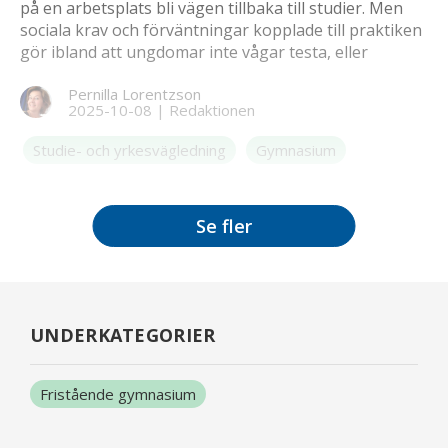
på en arbetsplats bli vägen tillbaka till studier. Men
sociala krav och förväntningar kopplade till praktiken
gör ibland att ungdomar inte vågar testa, eller
avbryter i förtid. Genom en ny satsning erbjuds alla
Pernilla Lorentzson
16-17-åringar som vill göra praktik en förberedande
2025-10-08
|
Redaktionen
utbildning i grupp och individuell matchning med
arbetsgivare. Resultatet efter första läsåret är mycket
Studie- och yrkesvägledning
Gymnasium
positivt.
Se fler
UNDERKATEGORIER
Fristående gymnasium