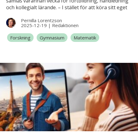
samlas varannan vecka för fortbildning, handledning
och kollegialt lärande. – I stället för att köra sitt eget
race pratar vi om hur undervisningen kan bli mer
Pernilla Lorentzson
inkluderande och hur vi kan veta att eleverna förstår
2025-12-19
|
Redaktionen
innehållet. De ämnesdidaktiska diskussionerna är
väldigt givande, säger Adam Rosenhöjd, lärare i
Forskning
Gymnasium
Matematik
matematik och naturkunskap.