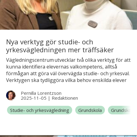
Nya verktyg gör studie- och
yrkesvägledningen mer träffsäker
Vägledningscentrum utvecklar två olika verktyg för att
kunna identifiera elevernas valkompetens, alltså
förmågan att göra väl övervägda studie- och yrkesval.
Verktygen ska tydliggöra vilka behov enskilda elever
har, men även klassen som grupp. – I förlängningen
Pernilla Lorentzson
hoppas vi kunna möta elevernas behov ännu bättre
2025-11-05
|
Redaktionen
för att stärka deras valkompetens, säger Anna Jolsby,
enhetschef på Vägledningscentrum.
Studie- och yrkesvägledning
Grundskola
Grundskola 