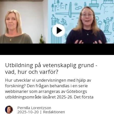
Utbildning på vetenskaplig grund -
vad, hur och varför?
Hur utvecklar vi undervisningen med hjälp av
forskning? Den frågan behandlas i en serie
webbinarier som arrangeras av Göteborgs
utbildningsområde läsåret 2025-26. Det första
webbinariet går nu att se här på Lärtorget. I filmen
Pernilla Lorentzson
reder Camilla Björklund ut vad begreppen
2025-10-20
|
Redaktionen
”vetenskaplig grund” och ”vetenskapligt