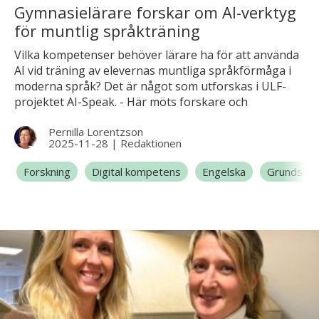
Gymnasielärare forskar om AI-verktyg
för muntlig språkträning
Vilka kompetenser behöver lärare ha för att använda
AI vid träning av elevernas muntliga språkförmåga i
moderna språk? Det är något som utforskas i ULF-
projektet AI-Speak. - Här möts forskare och
språklärare för att ta fram ny kunskap om hur
Pernilla Lorentzson
konversations-AI kan användas för att stärka elevers
2025-11-28
|
Redaktionen
mod att tala på målspråket och samtidigt
dokumentera deras aktivitet och prestationer. Syftet
Forskning
Digital kompetens
Engelska
Grundskol
är både att underlätta återkopplingen till eleverna och
lärarnas bedömning, säger Elin Ericsson, forskare och
lektor inom utbildningsförvaltningen i Göteborgs
Stad.