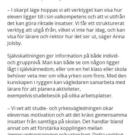
– I skarpt läge hoppas vi att verktyget kan visa hur
eleven ligger till i sin valkompetens och att vi utifrån
det kan göra riktade insatser. Vi får ett strukturerat
verktyg att utgå ifrån, vilket vi inte har idag, och kan
visa för lärare och rektor hur det ser ut, säger Anna
Jolsby.
Självskattningen ger information på både individ-
och gruppnivå. Man kan både se om någon ligger
lågt i självkännedom, eller om en hel klass eller skola
behöver veta mer om vilka yrken som finns. Med den
kunskapen i ryggen kan vägledaren samarbeta med
lärare för att planera aktiviteter,
exempelvis studiebesök på olika arbetsplatser.
– Vi vet att studie- och yrkesvägledningen ökar
elevernas motivation och att det krävs gemensamma
insatser från samtliga på skolan. Det handlar bland
annat om att förstärka kopplingen mellan
ämnesundervisningen och yrkeslivet. Detta verktyg