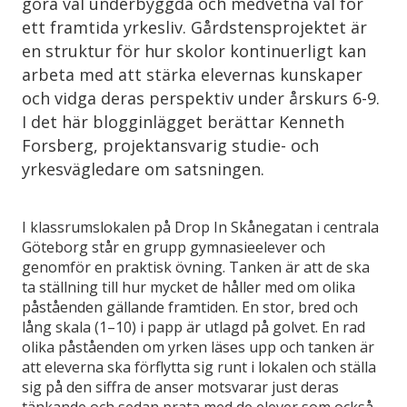
göra väl underbyggda och medvetna val för
ett framtida yrkesliv. Gårdstensprojektet är
en struktur för hur skolor kontinuerligt kan
arbeta med att stärka elevernas kunskaper
och vidga deras perspektiv under årskurs 6-9.
I det här blogginlägget berättar Kenneth
Forsberg, projektansvarig studie- och
yrkesvägledare om satsningen.
I klassrumslokalen på Drop In Skånegatan i centrala
Göteborg står en grupp gymnasieelever och
genomför en praktisk övning. Tanken är att de ska
ta ställning till hur mycket de håller med om olika
påståenden gällande framtiden. En stor, bred och
lång skala (1–10) i papp är utlagd på golvet. En rad
olika påståenden om yrken läses upp och tanken är
att eleverna ska förflytta sig runt i lokalen och ställa
sig på den siffra de anser motsvarar just deras