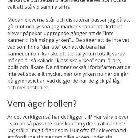
tänkande och sedan prata med de elever som också
valt att stå vid samma siffra.
Medan eleverna står och diskuterar passar jag på att
gå runt och lyssna. Jag märker snabbt att flertalet
elever påpekar upprepade gånger att de ”inte
känner till så många yrken”… De säger att de inte vet
vad som finns ”där ute” och att de bara har
kännedom om kanske ett tio-tal yrken totalt, varav
många är så kallade ”klassiska yrken” som lärare,
polis och läkare. De nämner också i förbifarten att de
inte vet speciellt mycket mer om yrken nu när de går
på gymnasiet än vad de gjorde när de gick på låg-
och mellanstadiet…
Vem äger bollen?
Är det verkligen så här det ligger till? Har våra elever
i skolan så pass lite kunskap om yrken i allmänhet?
Jag ställer mig frågor som: Hur ofta får eleverna tid
att fördjupa sig mer om olika yrken under sin