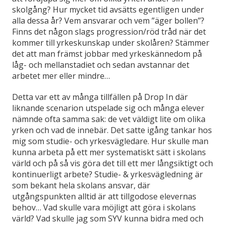
skolgång? Hur mycket tid avsätts egentligen under
alla dessa år? Vem ansvarar och vem ”äger bollen”?
Finns det någon slags progression/röd tråd när det
kommer till yrkeskunskap under skolåren? Stämmer
det att man främst jobbar med yrkeskännedom på
låg- och mellanstadiet och sedan avstannar det
arbetet mer eller mindre…
Detta var ett av många tillfällen på Drop In där
liknande scenarion utspelade sig och många elever
nämnde ofta samma sak: de vet väldigt lite om olika
yrken och vad de innebär. Det satte igång tankar hos
mig som studie- och yrkesvägledare. Hur skulle man
kunna arbeta på ett mer systematiskt sätt i skolans
värld och på så vis göra det till ett mer långsiktigt och
kontinuerligt arbete? Studie- & yrkesvägledning är
som bekant hela skolans ansvar, där
utgångspunkten alltid är att tillgodose elevernas
behov… Vad skulle vara möjligt att göra i skolans
värld? Vad skulle jag som SYV kunna bidra med och