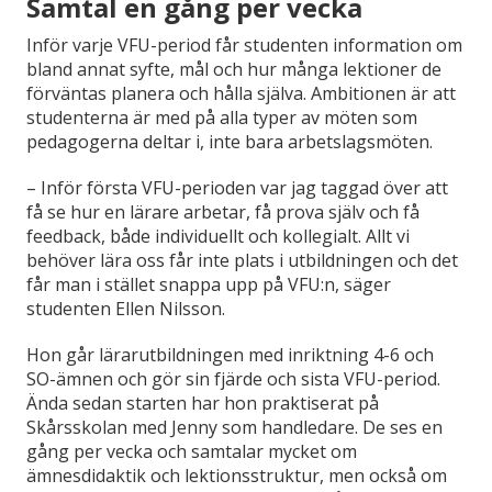
Samtal en gång per vecka
Inför varje VFU-period får studenten information om
bland annat syfte, mål och hur många lektioner de
förväntas planera och hålla själva. Ambitionen är att
studenterna är med på alla typer av möten som
pedagogerna deltar i, inte bara arbetslagsmöten.
– Inför första VFU-perioden var jag taggad över att
få se hur en lärare arbetar, få prova själv och få
feedback, både individuellt och kollegialt. Allt vi
behöver lära oss får inte plats i utbildningen och det
får man i stället snappa upp på VFU:n, säger
studenten Ellen Nilsson.
Hon går lärarutbildningen med inriktning 4-6 och
SO-ämnen och gör sin fjärde och sista VFU-period.
Ända sedan starten har hon praktiserat på
Skårsskolan med Jenny som handledare. De ses en
gång per vecka och samtalar mycket om
ämnesdidaktik och lektionsstruktur, men också om