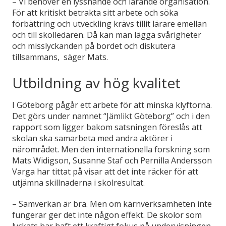
– Vi behöver en lyssnande och lärande organisation.
För att kritiskt betrakta sitt arbete och söka
förbättring och utveckling krävs tillit lärare emellan
och till skolledaren. Då kan man lägga svårigheter
och misslyckanden på bordet och diskutera
tillsammans, säger Mats.
Utbildning av hög kvalitet
I Göteborg pågår ett arbete för att minska klyftorna.
Det görs under namnet “Jämlikt Göteborg” och i den
rapport som ligger bakom satsningen föreslås att
skolan ska samarbeta med andra aktörer i
närområdet. Men den internationella forskning som
Mats Widigson, Susanne Staf och Pernilla Andersson
Varga har tittat på visar att det inte räcker för att
utjämna skillnaderna i skolresultat.
– Samverkan är bra. Men om kärnverksamheten inte
fungerar ger det inte någon effekt. De skolor som
lyckats har haft ett kraftigt fokus på undervisningen