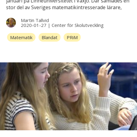
januari på Linnéuniversitetet i Växjö. Där samlades en
stor del av Sveriges matematikintresserade lärare,
forskare och en och annan politiker (bland annat
Martin Tallvid
utbildningsminister Anna Ekström), för att ta del av
2020-01-27
|
Center för Skolutveckling
över 200 olika programpunkter och möta närmare
100 idé- och informationsutställare.
Matematik
Blandat
PRiM