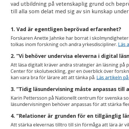
vad utbildning på vetenskaplig grund och beprö
till alla som delat med sig av sin kunskap under
1. Vad är egentligen beprövad erfarenhet?
Forskaren Anette Jahnke har borrat i skolmyndigheter
tolkas inom forskning och andra yrkesdiscipliner.
Läs a
2. ”Vi behöver undervisa eleverna i digital läs
Att läsa digitalt kräver andra strategier än läsning på 
Center för skolutveckling, ger en överblick över forsk
kan vara bra för lärare att att tänka på.
Läs artikeln på
3. ”Tidig läsundervisning måste anpassas till
Karin Pettersson på Nationellt centrum för svenska s
läsundervisningen behöver anpassas för att stärka fle
4. ”Relationer är grunden för en tillgänglig lä
Att stärka elevernas tilltro till sin förmåga att lära är v