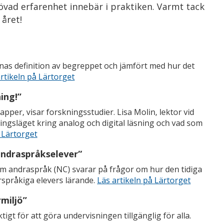
vad erfarenhet innebär i praktiken. Varmt tack
 året!
nas definition av begreppet och jämfört med hur det
rtikeln på Lärtorget
ning!”
papper, visar forskningsstudier. Lisa Molin, lektor vid
ningsläget kring analog och digital läsning och vad som
 Lärtorget
 andraspråkselever”
om andraspråk (NC) svarar på frågor om hur den tidiga
rspråkiga elevers lärande.
Läs artikeln på Lärtorget
rmiljö”
iktigt för att göra undervisningen tillgänglig för alla.