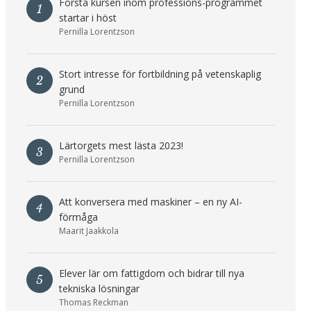
Första kursen inom professions-programmet
1
startar i höst
Pernilla Lorentzson
Stort intresse för fortbildning på vetenskaplig
2
grund
Pernilla Lorentzson
Lärtorgets mest lästa 2023!
3
Pernilla Lorentzson
Att konversera med maskiner – en ny AI-
4
förmåga
Maarit Jaakkola
Elever lär om fattigdom och bidrar till nya
5
tekniska lösningar
Thomas Reckman