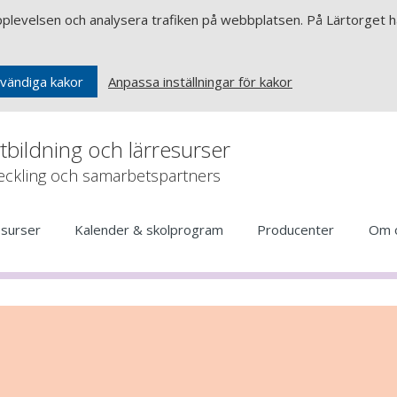
upplevelsen och analysera trafiken på webbplatsen. På Lärtorget ha
Anpassa inställningar för kakor
vändiga kakor
rtbildning och lärresurser
veckling och samarbetspartners
esurser
Kalender & skolprogram
Producenter
Om 