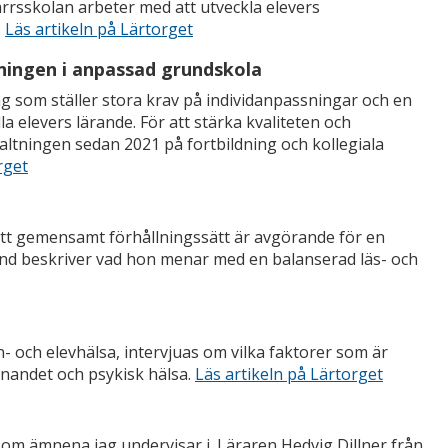
rrsskolan arbeter med att utveckla elevers
.
Läs artikeln på Lärtorget
sningen i anpassad grundskola
g som ställer stora krav på individanpassningar och en
a elevers lärande. För att stärka kvaliteten och
altningen sedan 2021 på fortbildning och kollegiala
rget
ett gemensamt förhållningssätt är avgörande för en
und beskriver vad hon menar med en balanserad läs- och
- och elevhälsa, intervjuas om vilka faktorer som är
innandet och psykisk hälsa.
Läs artikeln på Lärtorget
h om ämnena jag undervisar i. Läraren Hedvig Dillner från