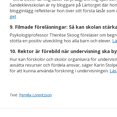
Sandeklevsskolan är ny bloggare på Lärtorget där hon be
blogginlägg reflekterar hon över sitt första läsår so
get
9. Filmade föreläsningar: Så kan skolan stär
Psykologiprofessor Therése Skoog föreläser om begrep
stötta en positiv utveckling hos alla barn och elever.
Lä
10. Rektor är förebild när undervisning ska b
Hur kan förskolor och skolor organisera för undervisn
avsätta resurser och fördela ansvar, säger Karin Stolp
för att kunna använda forskning i undervisningen.
Läs
Text:
Pernilla Lorentzson