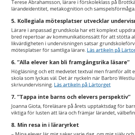
Terese Abrahamsson, lärare i förskoleklass på Brottkä
lärandeidentitet, metakognition och samspelsförmåga
5. Kollegiala mötesplatser utvecklar undervi
Lärare i anpassad grundskola har ett komplext uppdra
bred repertoar av kommunikationssätt för att stötta all
likvärdigheten i undervisningen satsar grundskoleförv
mötesplatser för samtliga lärare.
Läs artikeln på Lärto
6. ”Alla elever kan bli framgångsrika läsare”
Högläsning och ett medvetet textval men framför allt 
skola som lyckas väl. Det är nyckeln när Barbro Westl
skrivundervisning.
Läs artikeln på Lärtorget
7. ”Tappa inte barns och elevers perspektiv”
Joanna Giota, föreläsare på årets upptaktsdag för barn
viktiga för lusten att lära och främjar lärandet, välbef
8. Min resa in i läraryrket
– Mina elever lär mig saker varje dag, om mig själv oc