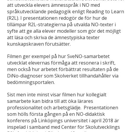
att utveckla elevers ämnesspråk i NO med
språkutvecklande pedagogik enligt Reading to Learn
(R2L). I presentationen redogör de för hur de
tillämpar R2L-strategierna på utvalda NO-texter i
syfte att ge alla elever modeller som gör det möjligt
att läsa och skriva de ämnestypiska texter
kunskapskraven förutsätter.
Filmen ger exempel på hur SveNO-samarbetet
utvecklat elevernas förmåga att resonera i skrift,
men också hur arbetet förbättrat resultaten på de
DiNo-diagnoser som Skolverket tillhandahåller via
bedömningsportalen.
Sist men inte minst visar filmen hur kollegialt
samarbete kan bidra till att öka lärares
professionalitet och arbetsglädje. Presentationen
som hölls första gången på en NO-didaktisk
konferens på Linköpings universitet i april 2018 är
inspelad i samband med Center för Skolutvecklings