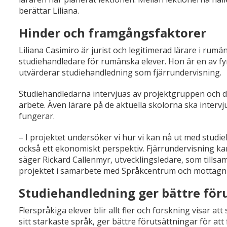
berättar Liliana.
Hinder och framgångsfaktorer
Liliana Casimiro är jurist och legitimerad lärare i ru
studiehandledare för rumänska elever. Hon är en av fy
utvärderar studiehandledning som fjärrundervisning.
Studiehandledarna intervjuas av projektgruppen och d
arbete. Även lärare på de aktuella skolorna ska inter
fungerar.
– I projektet undersöker vi hur vi kan nå ut med studie
också ett ekonomiskt perspektiv. Fjärrundervisning k
säger Rickard Callenmyr, utvecklingsledare, som tills
projektet i samarbete med Språkcentrum och mottagni
Studiehandledning ger bättre för
Flerspråkiga elever blir allt fler och forskning visar a
sitt starkaste språk, ger bättre förutsättningar för att