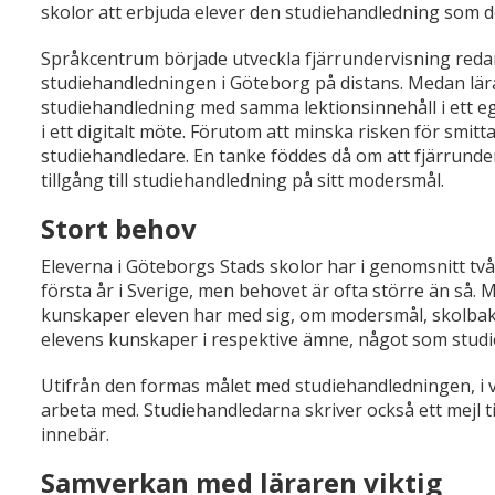
skolor att erbjuda elever den studiehandledning som de e
Språkcentrum började utveckla fjärrundervisning red
studiehandledningen i Göteborg på distans. Medan lär
studiehandledning med samma lektionsinnehåll i ett eg
i ett digitalt möte. Förutom att minska risken för smit
studiehandledare. En tanke föddes då om att fjärrundervi
tillgång till studiehandledning på sitt modersmål.
Stort behov
Eleverna i Göteborgs Stads skolor har i genomsnitt tv
första år i Sverige, men behovet är ofta större än så.
kunskaper eleven har med sig, om modersmål, skolbak
elevens kunskaper i respektive ämne, något som studie
Utifrån den formas målet med studiehandledningen, i 
arbeta med. Studiehandledarna skriver också ett mejl
innebär.
Samverkan med läraren viktig