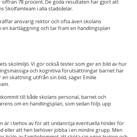
 siffran 78 procent. De goda resultaten har gjort att
s Skolfamteam i alla stadsdelar.
träffar ansvarig rektor och ofta även skolans
 en kartläggning och tar fram en handlingsplan
ts skolmiljö. Vi gör också tester som ger en bild av hur
ningsmässiga och kognitiva förutsättningar barnet har
en skattning utifrån sin bild, säger Emilie
eam.
kommit till både skolans personal, barnet och
verens om en handlingsplan, som sedan följs upp
n är i behov av för att undanröja eventuella hinder för
öd eller att hen behöver jobba i en mindre grupp. Men
r hjälp av familjehemmet att sköta sin egen hygien och