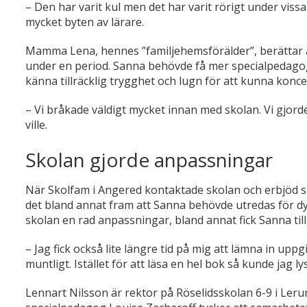
–
Den har varit kul men det har varit rörigt under vissa
mycket byten av lärare.
Mamma Lena, hennes ”familjehemsförälder”, berättar 
under en period. Sanna behövde få mer specialpedagogi
känna tillräcklig trygghet och lugn för att kunna konc
–
Vi bråkade väldigt mycket innan med skolan. Vi gjorde
ville.
Skolan gjorde anpassningar
När Skolfam i Angered kontaktade skolan och erbjöd si
det bland annat fram att Sanna behövde utredas för d
skolan en rad anpassningar, bland annat fick Sanna till
–
Jag fick också lite längre tid på mig att lämna in uppg
muntligt. Istället för att läsa en hel bok så kunde jag l
Lennart Nilsson är rektor på Röselidsskolan 6-9 i Ler