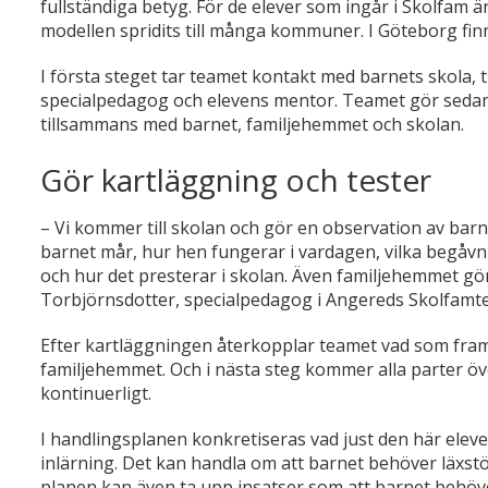
fullständiga betyg. För de elever som ingår i Skolfam är
modellen spridits till många kommuner. I Göteborg finn
I första steget tar teamet kontakt med barnets skola, 
specialpedagog och elevens mentor. Teamet gör sedan
tillsammans med barnet, familjehemmet och skolan.
Gör kartläggning och tester
–
Vi kommer till skolan och gör en observation av barne
barnet mår, hur hen fungerar i vardagen, vilka begåv
och hur det presterar i skolan. Även familjehemmet gör 
Torbjörnsdotter, specialpedagog i Angereds Skolfamt
Efter kartläggningen återkopplar teamet vad som fram
familjehemmet. Och i nästa steg kommer alla parter ö
kontinuerligt.
I handlingsplanen konkretiseras vad just den här eleve
inlärning. Det kan handla om att barnet behöver läxst
planen kan även ta upp insatser som att barnet behöve