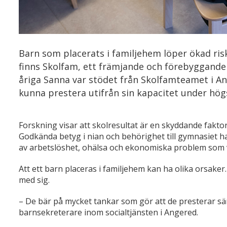
Barn som placerats i familjehem löper ökad risk
finns Skolfam, ett främjande och förebyggande 
åriga Sanna var stödet från Skolfamteamet i A
kunna prestera utifrån sin kapacitet under hög
Forskning visar att skolresultat är en skyddande faktor 
Godkända betyg i nian och behörighet till gymnasiet h
av arbetslöshet, ohälsa och ekonomiska problem som 
Att ett barn placeras i familjehem kan ha olika orsak
med sig.
–
De bär på mycket tankar som gör att de presterar sä
barnsekreterare inom socialtjänsten i Angered.