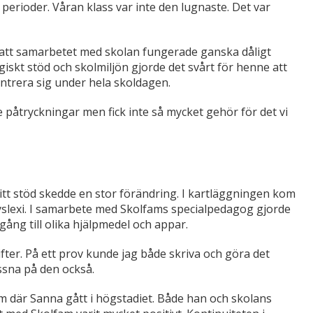
 perioder. Våran klass var inte den lugnaste. Det var
att samarbetet med skolan fungerade ganska dåligt
skt stöd och skolmiljön gjorde det svårt för henne att
entrera sig under hela skoldagen.
 påtryckningar men fick inte så mycket gehör för det vi
tt stöd skedde en stor förändring. I kartläggningen kom
yslexi. I samarbete med Skolfams specialpedagog gjorde
gång till olika hjälpmedel och appar.
ifter. På ett prov kunde jag både skriva och göra det
yssna på den också.
um där Sanna gått i högstadiet. Både han och skolans