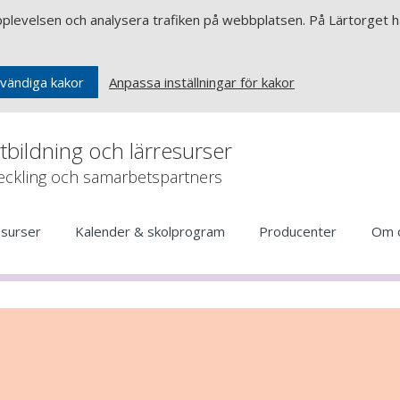
upplevelsen och analysera trafiken på webbplatsen. På Lärtorget ha
Anpassa inställningar för kakor
vändiga kakor
rtbildning och lärresurser
veckling och samarbetspartners
esurser
Kalender & skolprogram
Producenter
Om 