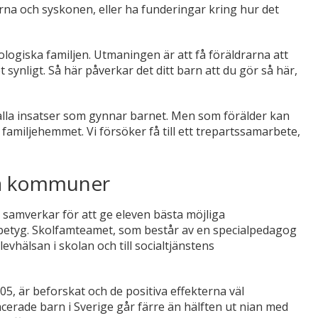
rna och syskonen, eller ha funderingar kring hur det
logiska familjen. Utmaningen är att få föräldrarna att
t synligt. Så här påverkar det ditt barn att du gör så här,
l alla insatser som gynnar barnet. Men som förälder kan
familjehemmet. Vi försöker få till ett trepartssamarbete,
nga kommuner
 samverkar för att ge eleven bästa möjliga
a betyg. Skolfamteamet, som består av en specialpedagog
evhälsan i skolan och till socialtjänstens
5, är beforskat och de positiva effekterna väl
erade barn i Sverige går färre än hälften ut nian med