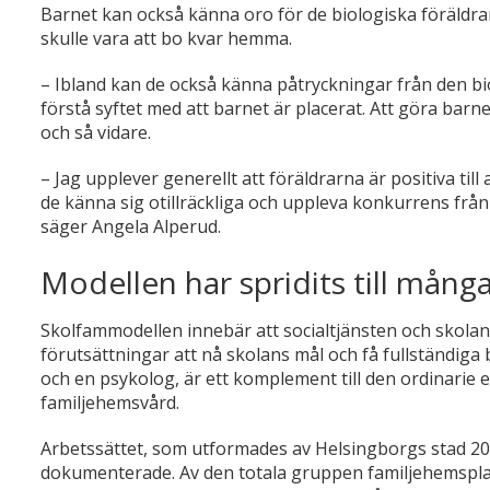
Barnet kan också känna oro för de biologiska föräldra
skulle vara att bo kvar hemma.
–
Ibland kan de också känna påtryckningar från den bio
förstå syftet med att barnet är placerat. Att göra barne
och så vidare.
–
Jag upplever generellt att föräldrarna är positiva til
de känna sig otillräckliga och uppleva konkurrens från 
säger Angela Alperud.
Modellen har spridits till må
Skolfammodellen innebär att socialtjänsten och skolan
förutsättningar att nå skolans mål och få fullständig
och en psykolog, är ett komplement till den ordinarie el
familjehemsvård.
Arbetssättet, som utformades av Helsingborgs stad 200
dokumenterade. Av den totala gruppen familjehemsplac