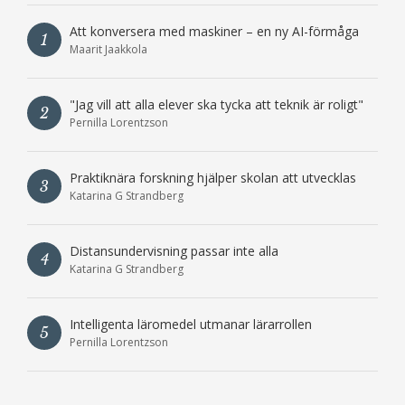
Att konversera med maskiner – en ny AI-förmåga
1
Maarit Jaakkola
"Jag vill att alla elever ska tycka att teknik är roligt"
2
Pernilla Lorentzson
Praktiknära forskning hjälper skolan att utvecklas
3
Katarina G Strandberg
Distansundervisning passar inte alla
4
Katarina G Strandberg
Intelligenta läromedel utmanar lärarrollen
5
Pernilla Lorentzson