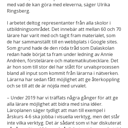
med vad de kan göra med eleverna, säger Ulrika
Ringsberg.
I arbetet deltog representanter från alla skolor i
utbildningsområdet. Det innebär att mellan 60 och 70
lärare har varit med och tagit fram materialet, som
de har sammanställt till en webbplats i Google sites.
Som grund hade de den röda tråd som Dalaskolan
redan hade börjat ta fram under ledning av Annie
Andréen, förstelärare och matematikutvecklare. Det
är hon som till stor del har stått för urvalsprocessen
bland all input som kommit från lärarna i nätverken.
Lärarna har sedan fått möjlighet att ge återkoppling
och se till att de är nöjda med urvalet.
– Under 2019 har vi träffats några gånger för att ge
alla lärare möjlighet att bidra med sina idéer.
Läroplanen säger tydligt att man till exempel i
årskurs 4-6 ska jobba i visuella verktyg, men det står
inte vilka verktyg. Det är sådant som vi har diskuterat