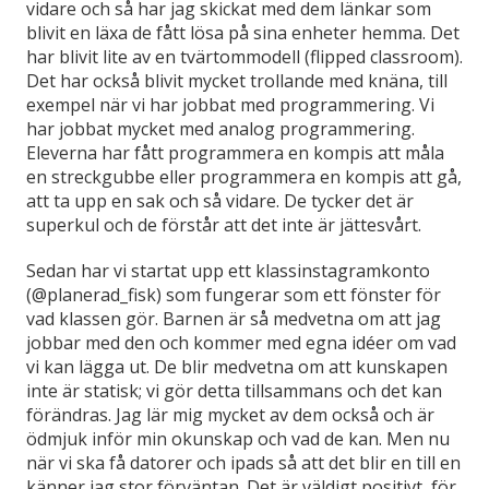
vidare och så har jag skickat med dem länkar som
blivit en läxa de fått lösa på sina enheter hemma. Det
har blivit lite av en tvärtommodell (flipped classroom).
Det har också blivit mycket trollande med knäna, till
exempel när vi har jobbat med programmering. Vi
har jobbat mycket med analog programmering.
Eleverna har fått programmera en kompis att måla
en streckgubbe eller programmera en kompis att gå,
att ta upp en sak och så vidare. De tycker det är
superkul och de förstår att det inte är jättesvårt.
Sedan har vi startat upp ett klassinstagramkonto
(@planerad_fisk) som fungerar som ett fönster för
vad klassen gör. Barnen är så medvetna om att jag
jobbar med den och kommer med egna idéer om vad
vi kan lägga ut. De blir medvetna om att kunskapen
inte är statisk; vi gör detta tillsammans och det kan
förändras. Jag lär mig mycket av dem också och är
ödmjuk inför min okunskap och vad de kan. Men nu
när vi ska få datorer och ipads så att det blir en till en
känner jag stor förväntan. Det är väldigt positivt, för