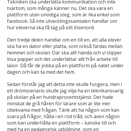
Tekniken ska underlätta kommunikation och inte
tvärtom, som många känner nu. Det ska vara en
plattform utan onödiga steg, som är lika enkel som
facebook. Så inte utvecklingssamtalen handlar om
hur eleverna ska få tag på sitt lösenord.
Den tredje delen handlar om en till en, att alla elever
ska ha en dator eller platta, som också färdas mellan
hemmet och skolan. Där ska allt hända och vi slipper
lösa papper och det underlättar allt från arbete till
läxor. Då får de jobba på en plattform på nätet under
dagen och kan ta med det hem.
Sedan förstår jag att detta inte skulle fungera, men i
ett drömscenario skulle jag vilja ha en teknikansvarig
på skolan på en hundraprocentstjänst. Det hade
minskat de grå håren för lärare som är lite mer
obekväma med frågan. Tänk att ha någon som kan
svara på frågor, hålla i en röd tråd, och även någon
som kan underhålla en plattform – kanske till och
med ha en pedagogisk utbildning, som en