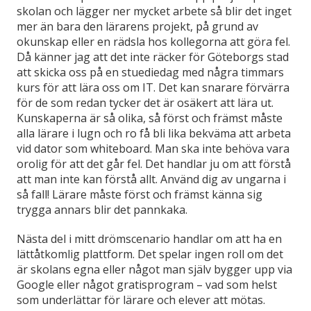
skolan och lägger ner mycket arbete så blir det inget
mer än bara den lärarens projekt, på grund av
okunskap eller en rädsla hos kollegorna att göra fel.
Då känner jag att det inte räcker för Göteborgs stad
att skicka oss på en stuediedag med några timmars
kurs för att lära oss om IT. Det kan snarare förvärra
för de som redan tycker det är osäkert att lära ut.
Kunskaperna är så olika, så först och främst måste
alla lärare i lugn och ro få bli lika bekväma att arbeta
vid dator som whiteboard. Man ska inte behöva vara
orolig för att det går fel. Det handlar ju om att förstå
att man inte kan förstå allt. Använd dig av ungarna i
så fall! Lärare måste först och främst känna sig
trygga annars blir det pannkaka.
Nästa del i mitt drömscenario handlar om att ha en
lättåtkomlig plattform. Det spelar ingen roll om det
är skolans egna eller något man själv bygger upp via
Google eller något gratisprogram – vad som helst
som underlättar för lärare och elever att mötas.