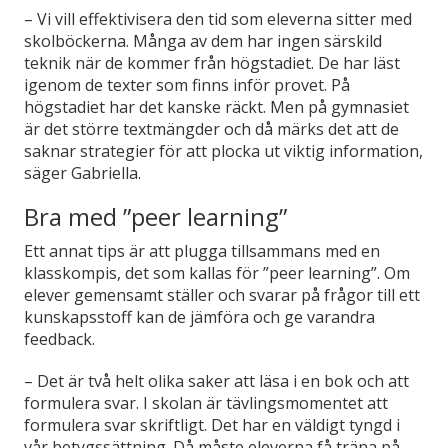
– Vi vill effektivisera den tid som eleverna sitter med
skolböckerna. Många av dem har ingen särskild
teknik när de kommer från högstadiet. De har läst
igenom de texter som finns inför provet. På
högstadiet har det kanske räckt. Men på gymnasiet
är det större textmängder och då märks det att de
saknar strategier för att plocka ut viktig information,
säger Gabriella.
Bra med ”peer learning”
Ett annat tips är att plugga tillsammans med en
klasskompis, det som kallas för ”peer learning”. Om
elever gemensamt ställer och svarar på frågor till ett
kunskapsstoff kan de jämföra och ge varandra
feedback.
– Det är två helt olika saker att läsa i en bok och att
formulera svar. I skolan är tävlingsmomentet att
formulera svar skriftligt. Det har en väldigt tyngd i
vår betygssättning. Då måste eleverna få träna på