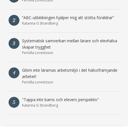
Pernilla Lorentzson
”ABC-utbildningen hjälper mig att stötta föräldrar”
2
Katarina G Strandberg
Systematisk samverkan mellan lärare och elevhälsa
3
skapar trygghet
Pernilla Lorentzson
Glöm inte lärarnas arbetsmiljö i det hälsofrämjande
4
arbetet!
Pernilla Lorentzson
"Tappa inte barns och elevers perspektiv"
5
Katarina G Strandberg