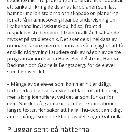
studieteknik. Tre programsamordnare fick i uppdrag
att tänka till kring de delar av läroplanen som lätt
hamnar mellan stolarna och skapade en planering
för att få in ämnesövergripande undervisning om
likabehandling, livskunskap, hälsa, framtid
respektive studieteknik. I framförallt år 1 satsar de
mycket på studieteknik. Det sker dels i helklass av
ordinarie lärare, men det finns också möjlighet att få
enskild rådgivning i studieteknik av någon av de tre
programsamordnarna Hans-Bertil Åström, Hanna
Backman och Gabriella Bengtsberg, för de elever
som behöver det.
– Många av de elever som kommer hit är dåligt
förberedda. De har kanske haft lätt för att lära sig
men aldrig identifierat vad det är som funkar för
dem. När det på gymnasiet blir fler examinationer,
längre texter, fler saker att hålla i huvudet samtidigt
är det många som inte klarar av det, säger Gabriella.
Pluggar sent på nätterna