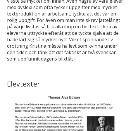
visste så mycket om innan. Även några av våra elever
med dyslexi som ofta tycker uppgifter med mycket
textproduktion är arbetsamt, tyckte att det var en
rolig uppgift. För även om man inte skrev jättelångt
på varje livsfas så fick alla ihop en hel text. Flera av
eleverna uttryckte efteråt att de tyckte själva att de
hade lärt sig så mycket nytt. Vilket spännande liv
drottning Kristina måste ha levt som kvinna under
den tiden och tänk att det faktiskt är två svenskar
som uppfunnit dagens blixtlås!
Elevtexter