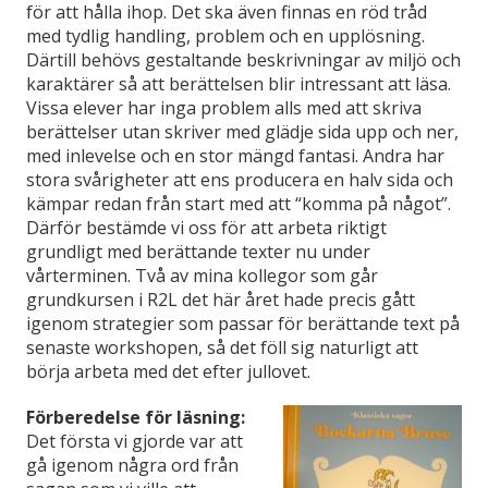
för att hålla ihop. Det ska även finnas en röd tråd
med tydlig handling, problem och en upplösning.
Därtill behövs gestaltande beskrivningar av miljö och
karaktärer så att berättelsen blir intressant att läsa.
Vissa elever har inga problem alls med att skriva
berättelser utan skriver med glädje sida upp och ner,
med inlevelse och en stor mängd fantasi. Andra har
stora svårigheter att ens producera en halv sida och
kämpar redan från start med att “komma på något”.
Därför bestämde vi oss för att arbeta riktigt
grundligt med berättande texter nu under
vårterminen. Två av mina kollegor som går
grundkursen i R2L det här året hade precis gått
igenom strategier som passar för berättande text på
senaste workshopen, så det föll sig naturligt att
börja arbeta med det efter jullovet.
Förberedelse för läsning:
Det första vi gjorde var att
gå igenom några ord från