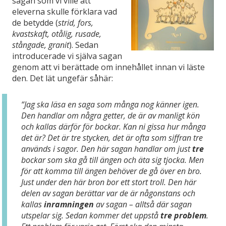
sagan som vi ville att
eleverna skulle förklara vad
de betydde (
strid, fors,
kvastskaft, otålig, rusade,
stångade, granit
). Sedan
introducerade vi själva sagan
genom att vi berättade om innehållet innan vi läste
den. Det lät ungefär såhär:
“Jag ska läsa en saga som många nog känner igen.
Den handlar om några getter, de är av manligt kön
och kallas därför för bockar. Kan ni gissa hur många
det är? Det är tre stycken, det är ofta som siffran tre
används i sagor. Den här sagan handlar om just
tre
bockar som ska gå till ängen och äta sig tjocka. Men
för att komma till ängen behöver de gå över en bro.
Just under den här bron bor ett stort troll. Den här
delen av sagan berättar var de är någonstans och
kallas
inramningen
av sagan – alltså där sagan
utspelar sig. Sedan kommer det uppstå
tre problem
.