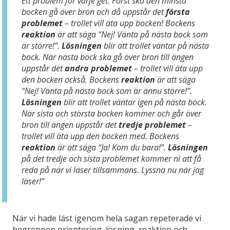
Ett problem för varje get. Först ska den minsta
bocken gå över bron och då uppstår det
första
problemet
– trollet vill äta upp bocken! Bockens
reaktion
är att säga “Nej! Vänta på nästa bock som
är större!”.
Lösningen
blir att trollet väntar på nästa
bock. När nästa bock ska gå över bron till ängen
uppstår det
andra problemet
– trollet vill äta upp
den bocken också. Bockens
reaktion
är att säga
“Nej! Vänta på nästa bock som är ännu större!”.
Lösningen
blir att trollet väntar igen på nästa bock.
När sista och största bocken kommer och går över
bron till ängen uppstår det
tredje problemet
–
trollet vill äta upp den bocken med. Bockens
reaktion
är att säga “Ja! Kom du bara!”.
Lösningen
på det tredje och sista problemet kommer ni att få
reda på när vi läser tillsammans. Lyssna nu när jag
läser!”
När vi hade läst igenom hela sagan repeterade vi
begreppen orientering, lösning, reaktion och