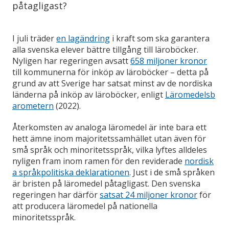
påtagligast?
I juli träder
en lagändring
i kraft som ska garantera
alla svenska elever bättre tillgång till läroböcker.
Nyligen har regeringen avsatt
658 miljoner kronor
till kommunerna för inköp av läroböcker – detta på
grund av att Sverige har satsat minst av de nordiska
länderna på inköp av läroböcker, enligt
Läromedelsb
arometern
(2022).
Återkomsten av analoga läromedel är inte bara ett
hett ämne inom majoritetssamhället utan även för
små språk och minoritetsspråk, vilka lyftes alldeles
nyligen fram inom ramen för den reviderade
nordisk
a språkpolitiska deklarationen
. Just i de små språken
är bristen på läromedel påtagligast. Den svenska
regeringen har därför
satsat 24 miljoner kronor
för
att producera läromedel på nationella
minoritetsspråk.