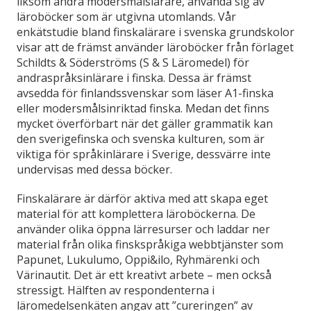
liksom andra modersmålslärare, använda sig av
läroböcker som är utgivna utomlands. Vår
enkätstudie bland finskalärare i svenska grundskolor
visar att de främst använder läroböcker från förlaget
Schildts & Söderströms (S & S Läromedel) för
andraspråksinlärare i finska. Dessa är främst
avsedda för finlandssvenskar som läser A1-finska
eller modersmålsinriktad finska. Medan det finns
mycket överförbart när det gäller grammatik kan
den sverigefinska och svenska kulturen, som är
viktiga för språkinlärare i Sverige, dessvärre inte
undervisas med dessa böcker.
Finskalärare är därför aktiva med att skapa eget
material för att komplettera läroböckerna. De
använder olika öppna lärresurser och laddar ner
material från olika finskspråkiga webbtjänster som
Papunet, Lukulumo, Oppi&ilo, Ryhmärenki och
Värinautit. Det är ett kreativt arbete – men också
stressigt. Hälften av respondenterna i
läromedelsenkäten angav att ”cureringen” av