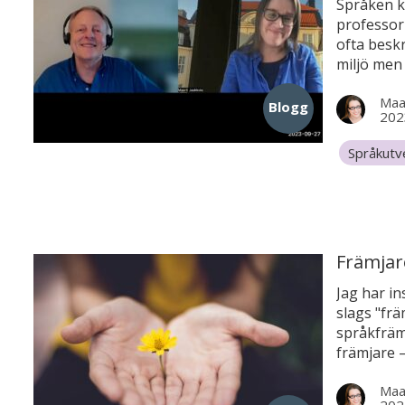
Språken ko
professor
ofta beskr
miljö men 
begravnin
Maar
berättar i
Blogg
202
att skapa 
Språkutv
Främjare
Jag har in
slags "frä
språkfrämj
främjare 
åren har ö
Maar
pedagogis