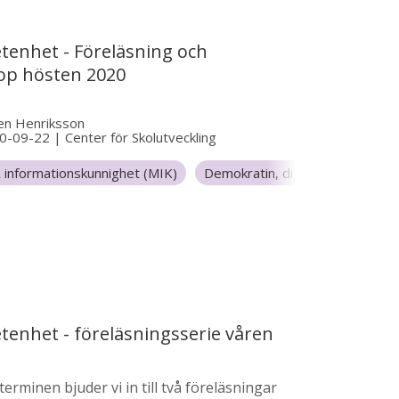
tenhet - Föreläsning och
p hösten 2020
en Henriksson
0-09-22
|
Center för Skolutveckling
 informationskunnighet (MIK)
Demokratin, digitaliseringen oc
la 7-9
tenhet - föreläsningsserie våren
erminen bjuder vi in till två föreläsningar