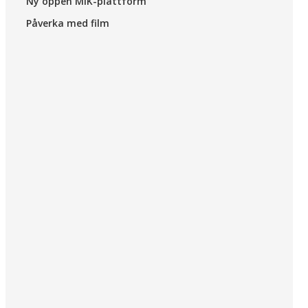
Ny öppen MIK-plattform
Påverka med film
ing
Förskoleklass