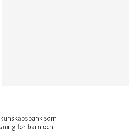
 7-9
Gymnasium
iv kunskapsbank som
isning för barn och