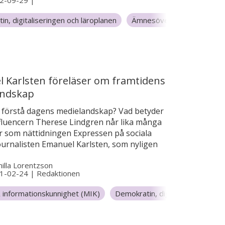
2-09-29
|
n, digitaliseringen och läroplanen
Ämnesövergripande underv
 Karlsten föreläser om framtidens
andskap
i förstå dagens medielandskap? Vad betyder
nfluencern Therese Lindgren når lika många
 som nättidningen Expressen på sociala
ournalisten Emanuel Karlsten, som nyligen
ed stora Journalistpriset, menar att vi
illa Lorentzson
tå vilken roll relationer har på den digitala
1-02-24
|
Redaktionen
renan. Här kan du se föreläsningen
s medielandskap med Emanuel Karlsten,
 informationskunnighet (MIK)
Demokratin, digitaliseringen oc
i Center för skolutvecklings serie
la 7-9
enhet”.