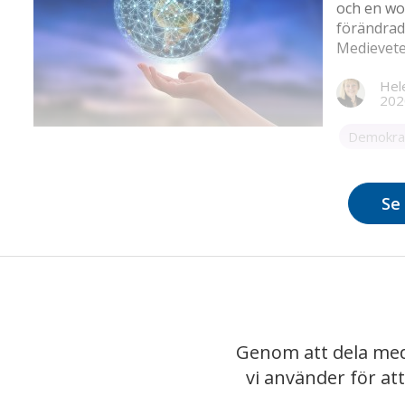
och en wo
förändrad
Medieveten
kring hur
Hel
fungerar.
202
Demokrati
Se 
Genom att dela med
vi använder för at