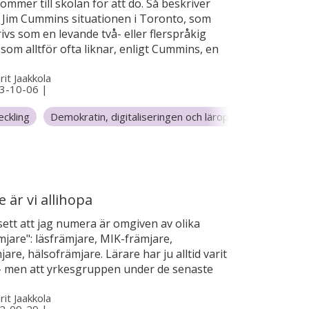
mmer till skolan för att dö. Så beskriver
 Jim Cummins situationen i Toronto, som
ivs som en levande två- eller flerspråkig
som alltför ofta liknar, enligt Cummins, en
gsplats för minoritetsspråk. Cummins
it Jaakkola
 en videointervju om ett nytt globalt initiativ
3-10-06
|
språkvänliga skolor.
eckling
Demokratin, digitaliseringen och läroplanen
Forskn
 är vi allihopa
sett att jag numera är omgiven av olika
mjare": läsfrämjare, MIK-främjare,
are, hälsofrämjare. Lärare har ju alltid varit
– men att yrkesgruppen under de senaste
kat kraftigt kan tolkas som ett tecken på
it Jaakkola
ering utanför skolan.