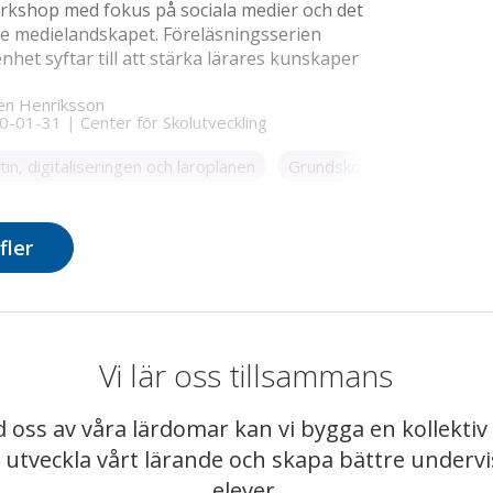
rkshop med fokus på sociala medier och det
e medielandskapet. Föreläsningsserien
het syftar till att stärka lärares kunskaper
 dagens informations- och mediesamhälle
en Henriksson
0-01-31
|
Center för Skolutveckling
n, digitaliseringen och läroplanen
Grundskola
Grundskola
fler
Vi lär oss tillsammans
 oss av våra lärdomar kan vi bygga en kollekt
t utveckla vårt lärande och skapa bättre underv
elever.