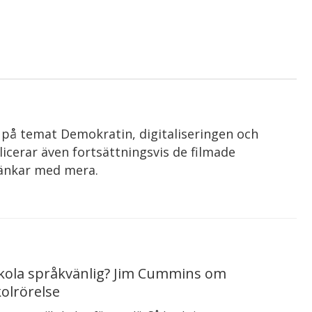
 på temat Demokratin, digitaliseringen och
icerar även fortsättningsvis de filmade
länkar med mera.
skola språkvänlig? Jim Cummins om
kolrörelse