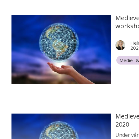
Medieve
worksho
Hel
202
Medie- &
Grundsko
Medieve
2020
Under vårt