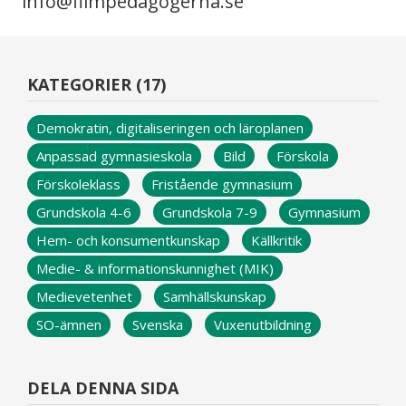
info@filmpedagogerna.se
KATEGORIER (17)
Demokratin, digitaliseringen och läroplanen
Anpassad gymnasieskola
Bild
Förskola
Förskoleklass
Fristående gymnasium
Grundskola 4-6
Grundskola 7-9
Gymnasium
Hem- och konsumentkunskap
Källkritik
Medie- & informationskunnighet (MIK)
Medievetenhet
Samhällskunskap
SO-ämnen
Svenska
Vuxenutbildning
DELA DENNA SIDA