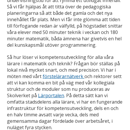
undervisningstid för att rymma ett utvidgat innehåll.
Så vi får hjälpas åt att titta över de pedagogiska
planeringarna så att både det gamla och det nya
innehållet får plats. Men vi får inte glömma att tiden
till förfogande redan är välfylld, på högstadiet snittar
våra elever med 50 minuter teknik i veckan och 180
minuter matematik, båda ämnena har givetvis en hel
del kunskapsmål utöver programmering.
Så hur löser vi kompetensutveckling för alla våra
lärare i matematik och teknik? Frågan bör ställas på
lokal nivå mycket snart, och med precision. Vi har i
möten med vårt
förstelärarnätverk
och rektorer sett
att vi kan komma en bit på väg med vår kollegiala
struktur och de moduler som nu produceras av
Skolverket på
Lärportalen
. På detta sätt kan vi
omfatta stadsdelens alla lärare, vi har en fungerande
infrastruktur för kompetensutveckling, dels en och
en halv timme avsatt varje vecka, dels med
gemensamma dagar fördelade över arbetsåret, i
nuläget fyra stycken.