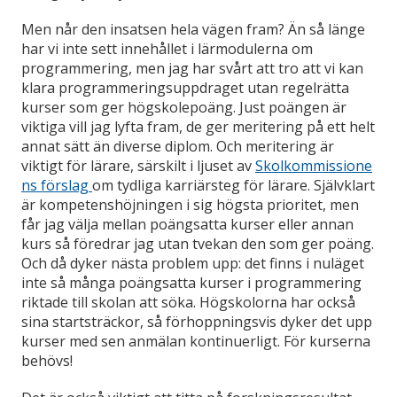
Men når den insatsen hela vägen fram? Än så länge
har vi inte sett innehållet i lärmodulerna om
programmering, men jag har svårt att tro att vi kan
klara programmeringsuppdraget utan regelrätta
kurser som ger högskolepoäng. Just poängen är
viktiga vill jag lyfta fram, de ger meritering på ett helt
annat sätt än diverse diplom. Och meritering är
viktigt för lärare, särskilt i ljuset av
Skolkommissione
ns förslag
om tydliga karriärsteg för lärare. Självklart
är kompetenshöjningen i sig högsta prioritet, men
får jag välja mellan poängsatta kurser eller annan
kurs så föredrar jag utan tvekan den som ger poäng.
Och då dyker nästa problem upp: det finns i nuläget
inte så många poängsatta kurser i programmering
riktade till skolan att söka. Högskolorna har också
sina startsträckor, så förhoppningsvis dyker det upp
kurser med sen anmälan kontinuerligt. För kurserna
behövs!