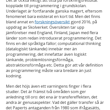
Det är också viktigt att titta på forskningsresultat
kopplade till programmering i grundskolan.
Underlaget är fortfarande ganska magert, eftersom
fenomenet bara existerat en kort tid. Men det finns
bland annat en
forskningsöversikt
gjord 2016, på
uppdrag av Skolverket. Översikten tar upp
jämförelser med England, Finland, Japan med flera
länder som redan introducerat programmering. Det
finns en del språkliga fällor; computational thinking
(datalogiskt tänkande) innebär mer än
programmering, det innefattar även logiskt
tänkande, problemlösningsförmåga,
abstraktionsförmåga etc. Detta gör att vår definition
av programmering måste vara bredare än just
kodning.
Men det höjs även ett varningens finger i flera
studier. Det är främst två områden som ger
anledning till oro: det ena är transfereffekten, det
andra är genusaspekter. Vad det gäller transfer så är
det Paperts antaganden från 1980 som ifrågasätts,