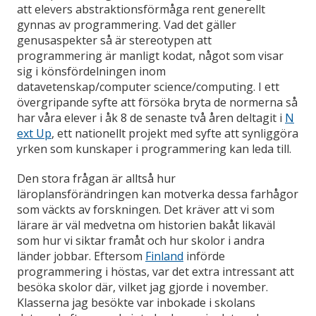
att elevers abstraktionsförmåga rent generellt
gynnas av programmering. Vad det gäller
genusaspekter så är stereotypen att
programmering är manligt kodat, något som visar
sig i könsfördelningen inom
datavetenskap/computer science/computing. I ett
övergripande syfte att försöka bryta de normerna så
har våra elever i åk 8 de senaste två åren deltagit i
N
ext Up
, ett nationellt projekt med syfte att synliggöra
yrken som kunskaper i programmering kan leda till.
Den stora frågan är alltså hur
läroplansförändringen kan motverka dessa farhågor
som väckts av forskningen. Det kräver att vi som
lärare är väl medvetna om historien bakåt likaväl
som hur vi siktar framåt och hur skolor i andra
länder jobbar. Eftersom
Finland
införde
programmering i höstas, var det extra intressant att
besöka skolor där, vilket jag gjorde i november.
Klasserna jag besökte var inbokade i skolans