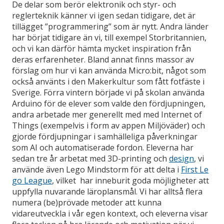
De delar som berör elektronik och styr- och
reglerteknik känner vi igen sedan tidigare, det är
tillägget ”programmering” som är nytt. Andra länder
har börjat tidigare än vi, till exempel Storbritannien,
och vi kan därför hämta mycket inspiration från
deras erfarenheter. Bland annat finns massor av
förslag om hur vi kan använda Micro:bit, något som
också använts i den Makerkultur som fått fotfäste i
Sverige. Förra vintern började vi på skolan använda
Arduino för de elever som valde den fördjupningen,
andra arbetade mer generellt med med Internet of
Things (exempelvis i form av appen Miljöväder) och
gjorde fördjupningar i samhälleliga påverkningar
som AI och automatiserade fordon. Eleverna har
sedan tre år arbetat med 3D-printing och
design
, vi
använde även Lego Mindstorm för att delta i
First Le
go League
, vilket har inneburit goda möjligheter att
uppfylla nuvarande läroplansmål. Vi har alltså flera
numera (be)prövade metoder att kunna
vidareutveckla i vår egen kontext, och eleverna visar