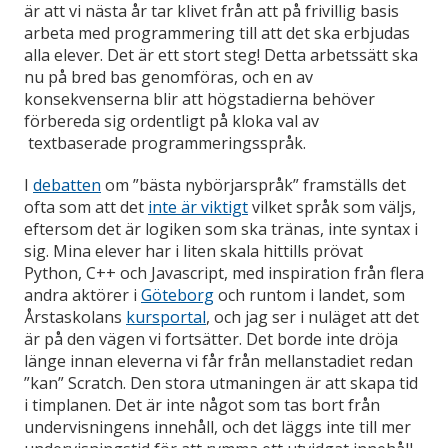
är att vi nästa år tar klivet från att på frivillig basis
arbeta med programmering till att det ska erbjudas
alla elever. Det är ett stort steg! Detta arbetssätt ska
nu på bred bas genomföras, och en av
konsekvenserna blir att högstadierna behöver
förbereda sig ordentligt på kloka val av
textbaserade programmeringsspråk.
I
debatten
om ”bästa nybörjarspråk” framställs det
ofta som att det
inte är viktigt
vilket språk som väljs,
eftersom det är logiken som ska tränas, inte syntax i
sig. Mina elever har i liten skala hittills prövat
Python, C++ och Javascript, med inspiration från flera
andra aktörer i
Göteborg
och runtom i landet, som
Årstaskolans
kursportal
, och jag ser i nuläget att det
är på den vägen vi fortsätter. Det borde inte dröja
länge innan eleverna vi får från mellanstadiet redan
”kan” Scratch. Den stora utmaningen är att skapa tid
i timplanen. Det är inte något som tas bort från
undervisningens innehåll, och det läggs inte till mer