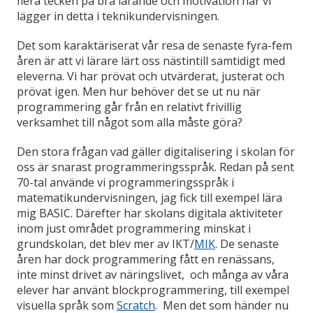
flera tecken på bra lärande och motivation när vi
lägger in detta i teknikundervisningen.
Det som karaktäriserat vår resa de senaste fyra-fem
åren är att vi lärare lärt oss nästintill samtidigt med
eleverna. Vi har prövat och utvärderat, justerat och
prövat igen. Men hur behöver det se ut nu när
programmering går från en relativt frivillig
verksamhet till något som alla måste göra?
Den stora frågan vad gäller digitalisering i skolan för
oss är snarast programmeringsspråk. Redan på sent
70-tal använde vi programmeringsspråk i
matematikundervisningen, jag fick till exempel lära
mig BASIC. Därefter har skolans digitala aktiviteter
inom just området programmering minskat i
grundskolan, det blev mer av IKT/
MIK
. De senaste
åren har dock programmering fått en renässans,
inte minst drivet av näringslivet, och många av våra
elever har använt blockprogrammering, till exempel
visuella språk som
Scratch
. Men det som händer nu