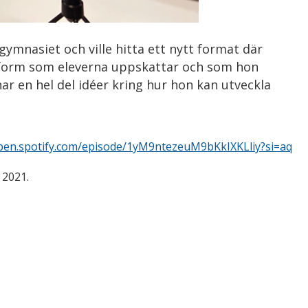
 gymnasiet och ville hitta ett nytt format där
 form som eleverna uppskattar och som hon
ar en hel del idéer kring hur hon kan utveckla
open.spotify.com/episode/1yM9ntezeuM9bKkIXKLliy?si=aq
 2021.