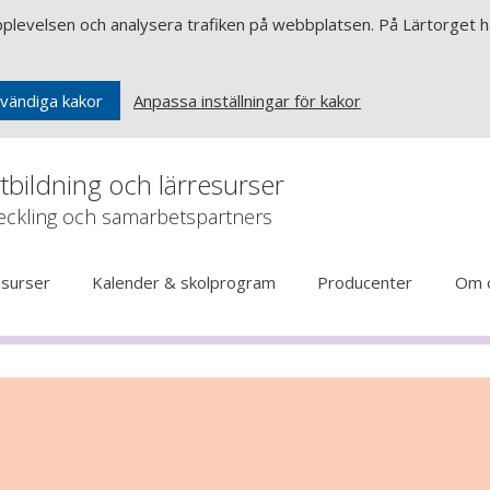
upplevelsen och analysera trafiken på webbplatsen. På Lärtorget ha
Anpassa inställningar för kakor
vändiga kakor
rtbildning och lärresurser
veckling och samarbetspartners
esurser
Kalender & skolprogram
Producenter
Om 