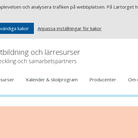
upplevelsen och analysera trafiken på webbplatsen. På Lärtorget ha
Anpassa inställningar för kakor
vändiga kakor
rtbildning och lärresurser
veckling och samarbetspartners
esurser
Kalender & skolprogram
Producenter
Om 