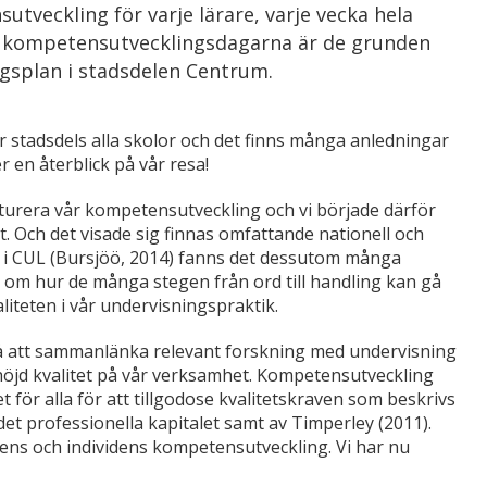
utveckling för varje lärare, varje vecka hela
kompetensutvecklingsdagarna är de grunden
ngsplan i stadsdelen Centrum.
 vår stadsdels alla skolor och det finns många anledningar
 en återblick på vår resa!
rukturera vår kompetensutveckling och vi började därför
t. Och det visade sig finnas omfattande nationell och
g i CUL (Bursjöö, 2014) fanns det dessutom många
a om hur de många stegen från ord till handling kan gå
valiteten i vår undervisningspraktik.
å att sammanlänka relevant forskning med undervisning
höjd kvalitet på vår verksamhet. Kompetensutveckling
 för alla för att tillgodose kvalitetskraven som beskrivs
det professionella kapitalet samt av Timperley (2011).
pens och individens kompetensutveckling. Vi har nu