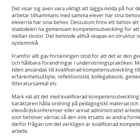
Det visar sig även vara viktigt att lägga möda på hur 
arbetar tillsammans med samma elever har sina beho
eleverna har sina behov. Dessutom finns ett behov att 
stadsdelen ha gemensam kompetensutveckling för att
mellan skolor. Det behövde alltså skapas en struktur s
systemnivå.
Framför allt gav forskningen stöd för att det är d
och hållbara förändringar i undervisningspraktiken. Me
tiden användas till kvalificerad kompetensutveckling t
erfarenhetsutbyte, reflektionstid, kollegabesök, gem
litteratursamtal etc.
Märk väl att det med kvalificerad kompetensutveckling 
karaktären hålla ordning på pedagogiskt material och 
elevvårdskonferenser eller annat administrativt arbete
som behöver värnas så den inte ersätts av andra former 
därför frågan om det verkligen är kvalificerad kompet
arbete.