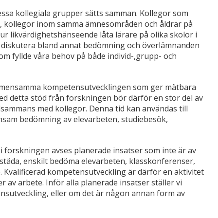
dessa kollegiala grupper sätts samman. Kollegor som
v, kollegor inom samma ämnesområden och åldrar på
ur likvärdighetshänseende låta lärare på olika skolor i
 diskutera bland annat bedömning och överlämnanden
om fyllde våra behov på både individ-,grupp- och
en gemensamma kompetensutvecklingen som ger mätbara
d detta stöd från forskningen bör därför en stor del av
illsammans med kollegor. Denna tid kan användas till
ensam bedömning av elevarbeten, studiebesök,
i forskningen avses planerade insatser som inte är av
städa, enskilt bedöma elevarbeten, klasskonferenser,
. Kvalificerad kompetensutveckling är därför en aktivitet
av arbete. Inför alla planerade insatser ställer vi
ensutveckling, eller om det är någon annan form av