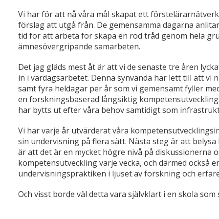
Vi har för att nå våra mål skapat ett förstelärarnätv
förslag att utgå från. De gemensamma dagarna anlitar 
tid för att arbeta för skapa en röd tråd genom hela g
ämnesövergripande samarbeten.
Det jag gläds mest åt är att vi de senaste tre åren ly
in i vardagsarbetet. Denna synvända har lett till att vi
samt fyra heldagar per år som vi gemensamt fyller med 
en forskningsbaserad långsiktig kompetensutvecklings
har bytts ut efter våra behov samtidigt som infrastrukt
Vi har varje år utvärderat våra kompetensutvecklingsin
sin undervisning på flera sätt. Nästa steg är att belys
är att det är en mycket högre nivå på diskussionerna oss
kompetensutveckling varje vecka, och därmed också en
undervisningspraktiken i ljuset av forskning och erfa
Och visst borde väl detta vara självklart i en skola so