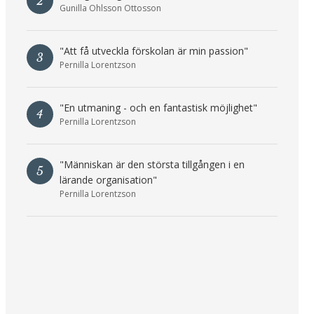
2
Gunilla Ohlsson Ottosson
"Att få utveckla förskolan är min passion"
3
Pernilla Lorentzson
"En utmaning - och en fantastisk möjlighet"
4
Pernilla Lorentzson
"Människan är den största tillgången i en
5
lärande organisation"
Pernilla Lorentzson