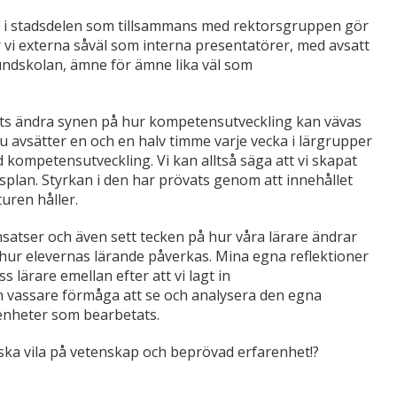
erk i stadsdelen som tillsammans med rektorsgruppen gör
vi externa såväl som interna presentatörer, med avsatt
rundskolan, ämne för ämne lika väl som
ckats ändra synen på hur kompetensutveckling kan vävas
 nu avsätter en och en halv timme varje vecka i lärgrupper
kompetensutveckling. Vi kan alltså säga att vi skapat
plan. Styrkan i den har prövats genom att innehållet
uren håller.
satser och även sett tecken på hur våra lärare ändrar
a hur elevernas lärande påverkas. Mina egna reflektioner
 lärare emellan efter att vi lagt in
 vassare förmåga att se och analysera den egna
renheter som bearbetats.
m ska vila på vetenskap och beprövad erfarenhet!?