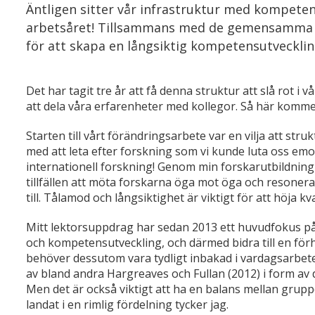
Äntligen sitter vår infrastruktur med kompetens
arbetsåret! Tillsammans med de gemensamma 
för att skapa en långsiktig kompetensutveckli
Det har tagit tre år att få denna struktur att slå rot i
att dela våra erfarenheter med kollegor. Så här kommer
Starten till vårt förändringsarbete var en vilja att st
med att leta efter forskning som vi kunde luta oss emo
internationell forskning! Genom min forskarutbildnin
tillfällen att möta forskarna öga mot öga och resoner
till. Tålamod och långsiktighet är viktigt för att höja k
Mitt lektorsuppdrag har sedan 2013 ett huvudfokus p
och kompetensutveckling, och därmed bidra till en för
behöver dessutom vara tydligt inbakad i vardagsarbetet
av bland andra Hargreaves och Fullan (2012) i form av 
Men det är också viktigt att ha en balans mellan grup
landat i en rimlig fördelning tycker jag.