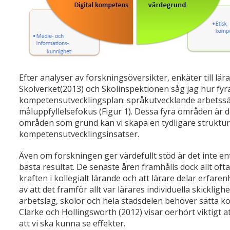
Efter analyser av forskningsöversikter, enkäter till lär
Skolverket(2013) och Skolinspektionen såg jag hur fyr
kompetensutvecklingsplan: språkutvecklande arbetssä
måluppfyllelsefokus (Figur 1). Dessa fyra områden är 
områden som grund kan vi skapa en tydligare struktur 
kompetensutvecklingsinsatser.
Även om forskningen ger värdefullt stöd är det inte e
bästa resultat. De senaste åren framhålls dock allt o
kraften i kollegialt lärande och att lärare delar erfaren
av att det framför allt var lärares individuella skickli
arbetslag, skolor och hela stadsdelen behöver sätta ko
Clarke och Hollingsworth (2012) visar oerhört viktigt 
att vi ska kunna se effekter.