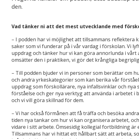
den.
Vad tänker ni att det mest utvecklande med försko
– I podden har vi möjlighet att tillsammans reflektera k
saker som vi funderar på i vår vardag i förskolan. Vi lyf
uppdrag och tänker hur vi kan göra annorlunda i vårt a
omsätter den i praktiken, vi gör det krångliga begripligt
– Till podden bjuder vi in personer som berättar om hu
och andra yrkeskategorier som kan berika vår förståelse i
uppdrag som förskollärare, nya infallsvinklar och nya sa
förståelse och ger nya verktyg att använda i arbetet i ba
och vi vill göra skillnad för dem.
– Vi har också förmånen att få träffa och besöka andra
tiden nya tankar om hur vi kan organisera arbetet, och 
vidare i sitt arbete. Ömsesidig kollegial fortbildning är
Tillsammans har vi hittat ett hållbart sätt att arbeta, 