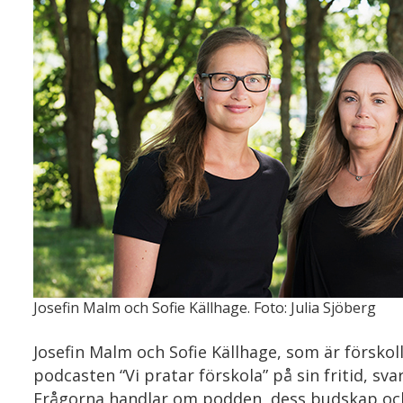
Josefin Malm och Sofie Källhage. Foto: Julia Sjöberg
Josefin Malm och Sofie Källhage, som är förskol
podcasten “Vi pratar förskola” på sin fritid, sva
Frågorna handlar om podden, dess budskap och