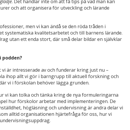
glädje
. Det handlar inte om att få tips på vad man kan
urer och att organisera för utveckling och lärande
ofessioner, men vi kan ändå se den röda tråden i
det systematiska kvalitetsarbetet och till barnens lärande.
rag utan ett enda stort, där små delar bildar en självklar
i podden?
t vi är intresserade av och funderar kring just nu –
a ihop allt vi gör i barngrupp till aktuell forskning och
d där vi i förskolan behöver lägga grunden.
ur vi kan tolka och tänka kring de nya formuleringarna
empel hur förskolor arbetar med implementeringen. De
mställdhet, högläsning och undervisning är andra delar vi
som alltid organisationen hjärtefråga för oss, hur vi
h undervisningsuppdrag.