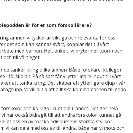
lepodden är för er som förskollärare?
ring ämnen vi tycker är viktiga och relevanta för oss –
ter det som kan kännas svårt, kopplar det till vårt
rbete med barnen. Helt enkelt, vi bryter ner teorin och
 och till vårt eget.
r de tänker kring olika ämnen. Både forskare, kollegor
 förskolan. På så sätt får vi ytterligare input till vårt
ker att tänka kring. Det skapar ett ytterligare djup i vår
rngrupp. Vi vill alltid att allt ska komma barnen till godo
 förskolor och kollegor runt om i landet. Det ger hela
vi har också bidragit till att andra förskolor kunnat gå
 enligt oss en av förskolediskursens största styrkor.
som vi kan dela med oss av till andra, både när vi möts och