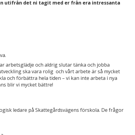
an utifrån det ni tagit med er från era intressanta
va.
ttar arbetsglädje och aldrig slutar tänka och jobba
utveckling ska vara rolig och vårt arbete är så mycket
la och förbättra hela tiden – vi kan inte arbeta i nya
s blir vi mycket bättre!
gogisk ledare på Skattegårdsvägens förskola. De frågor