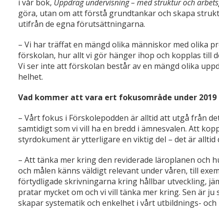
i vår bok,
Uppdrag undervisning – med struktur och arbets
göra, utan om att förstå grundtankar och skapa strukt
utifrån de egna förutsättningarna.
– Vi har träffat en mängd olika människor med olika pr
förskolan, hur allt vi gör hänger ihop och kopplas till 
Vi ser inte att förskolan består av en mängd olika uppd
helhet.
Vad kommer att vara ert fokusområde under 2019 
– Vårt fokus i Förskolepodden är alltid att utgå från de
samtidigt som vi vill ha en bredd i ämnesvalen. Att koppl
styrdokument är ytterligare en viktig del – det är allti
– Att tänka mer kring den reviderade läroplanen och h
och målen känns väldigt relevant under våren, till ex
förtydligade skrivningarna kring hållbar utveckling, jä
pratar mycket om och vi vill tänka mer kring. Sen är ju 
skapar systematik och enkelhet i vårt utbildnings- oc