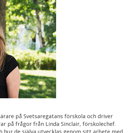
lärare på Svetsaregatans förskola och driver
rar på frågor från Linda Sinclair, förskolechef.
 hur de själva utvecklas genom sitt arbete med