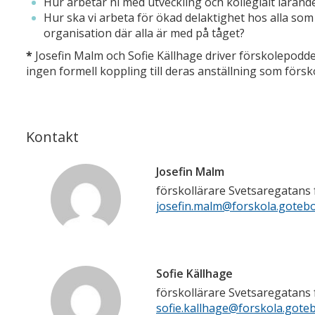
Hur arbetar ni med utveckling och kollegialt lärand
Hur ska vi arbeta för ökad delaktighet hos alla som a
organisation där alla är med på tåget?
*
Josefin Malm och Sofie Källhage driver förskolepodden 
ingen formell koppling till deras anställning som förs
Kontakt
Josefin Malm
förskollärare Svetsaregatans 
josefin.malm@forskola.gotebo
Sofie Källhage
förskollärare Svetsaregatans 
sofie.kallhage@forskola.gote