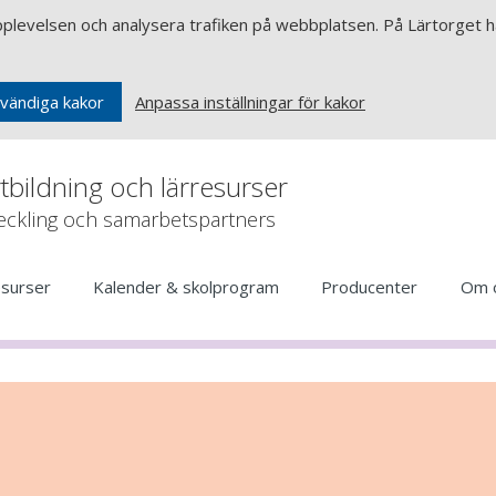
upplevelsen och analysera trafiken på webbplatsen. På Lärtorget ha
Anpassa inställningar för kakor
vändiga kakor
rtbildning och lärresurser
veckling och samarbetspartners
esurser
Kalender & skolprogram
Producenter
Om 