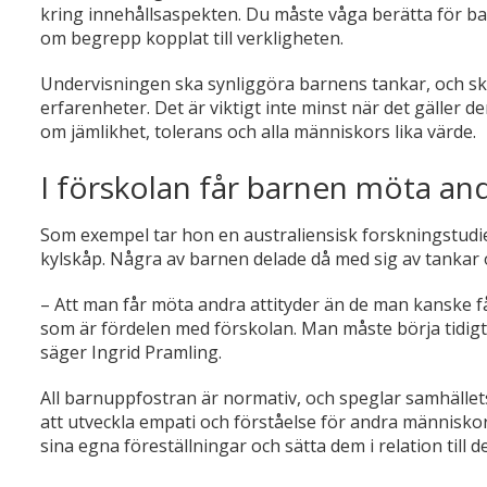
kring innehållsaspekten. Du måste våga berätta för ba
om begrepp kopplat till verkligheten.
Undervisningen ska synliggöra barnens tankar, och skap
erfarenheter. Det är viktigt inte minst när det gäller 
om jämlikhet, tolerans och alla människors lika värde.
I förskolan får barnen möta and
Som exempel tar hon en australiensisk forskningstudie d
kylskåp. Några av barnen delade då med sig av tankar om
– Att man får möta andra attityder än de man kanske får
som är fördelen med förskolan. Man måste börja tidigt,
säger Ingrid Pramling.
All barnuppfostran är normativ, och speglar samhället
att utveckla empati och förståelse för andra människors
sina egna föreställningar och sätta dem i relation till