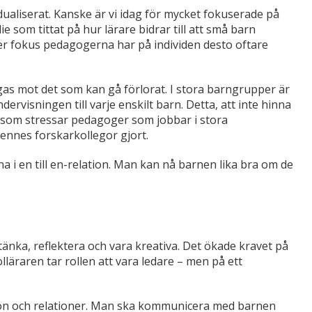
idualiserat. Kanske är vi idag för mycket fokuserade på
e som tittat på hur lärare bidrar till att små barn
mer fokus pedagogerna har på individen desto oftare
gas mot det som kan gå förlorat. I stora barngrupper är
visningen till varje enskilt barn. Detta, att inte hinna
t som stressar pedagoger som jobbar i stora
ennes forskarkollegor gjort.
a i en till en-relation. Man kan nå barnen lika bra om de
änka, reflektera och vara kreativa. Det ökade kravet på
läraren tar rollen att vara ledare – men på ett
on och relationer. Man ska kommunicera med barnen