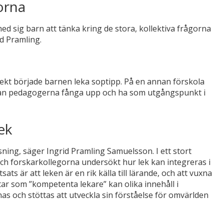
orna
 med sig barn att tänka kring de stora, kollektiva frågorna
id Pramling.
jekt började barnen leka soptipp. På en annan förskola
tta kan pedagogerna fånga upp och ha som utgångspunkt i
ek
sning, säger Ingrid Pramling Samuelsson. I ett stort
och forskarkollegorna undersökt hur lek kan integreras i
ts är att leken är en rik källa till lärande, och att vuxna
tar som ”kompetenta lekare” kan olika innehåll i
s och stöttas att utveckla sin förståelse för omvärlden