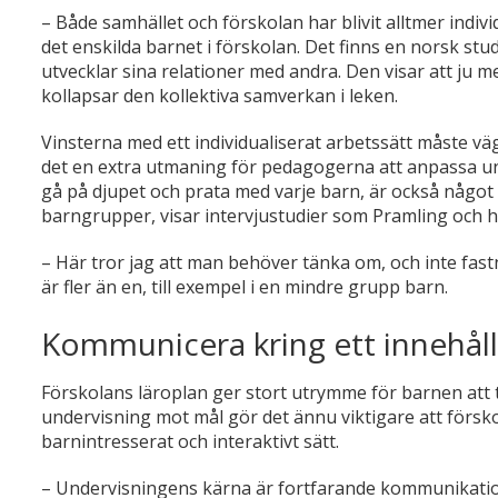
– Både samhället och förskolan har blivit alltmer indiv
det enskilda barnet i förskolan. Det finns en norsk studi
utvecklar sina relationer med andra. Den visar att ju 
kollapsar den kollektiva samverkan i leken.
Vinsterna med ett individualiserat arbetssätt måste vä
det en extra utmaning för pedagogerna att anpassa under
gå på djupet och prata med varje barn, är också någo
barngrupper, visar intervjustudier som Pramling och h
– Här tror jag att man behöver tänka om, och inte fastn
är fler än en, till exempel i en mindre grupp barn.
Kommunicera kring ett innehåll
Förskolans läroplan ger stort utrymme för barnen att t
undervisning mot mål gör det ännu viktigare att förskol
barnintresserat och interaktivt sätt.
– Undervisningens kärna är fortfarande kommunikati