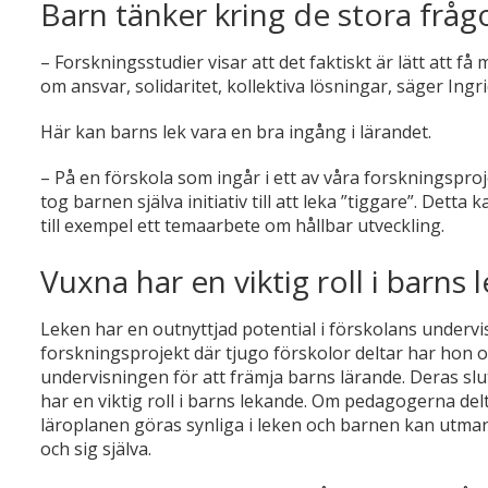
Barn tänker kring de stora fråg
– Forskningsstudier visar att det faktiskt är lätt att få
om ansvar, solidaritet, kollektiva lösningar, säger Ingr
Här kan barns lek vara en bra ingång i lärandet.
– På en förskola som ingår i ett av våra forskningspro
tog barnen själva initiativ till att leka ”tiggare”. De
till exempel ett temaarbete om hållbar utveckling.
Vuxna har en viktig roll i barns l
Leken har en outnyttjad potential i förskolans undervi
forskningsprojekt där tjugo förskolor deltar har hon 
undervisningen för att främja barns lärande. Deras slutsa
har en viktig roll i barns lekande. Om pedagogerna del
läroplanen göras synliga i leken och barnen kan utmana
och sig själva.