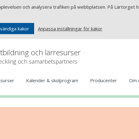
upplevelsen och analysera trafiken på webbplatsen. På Lärtorget ha
Anpassa inställningar för kakor
vändiga kakor
rtbildning och lärresurser
veckling och samarbetspartners
esurser
Kalender & skolprogram
Producenter
Om 