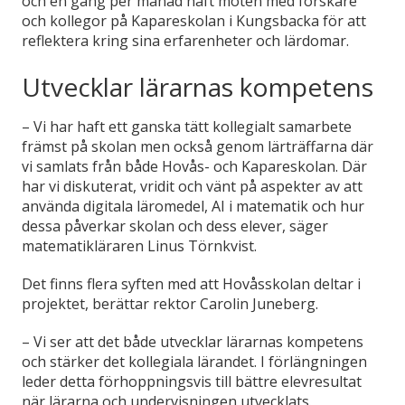
och en gång per månad haft möten med forskare
och kollegor på Kapareskolan i Kungsbacka för att
reflektera kring sina erfarenheter och lärdomar.
Utvecklar lärarnas kompetens
– Vi har haft ett ganska tätt kollegialt samarbete
främst på skolan men också genom lärträffarna där
vi samlats från både Hovås- och Kapareskolan. Där
har vi diskuterat, vridit och vänt på aspekter av att
använda digitala läromedel, AI i matematik och hur
dessa påverkar skolan och dess elever, säger
matematikläraren Linus Törnkvist.
Det finns flera syften med att Hovåsskolan deltar i
projektet, berättar rektor Carolin Juneberg.
– Vi ser att det både utvecklar lärarnas kompetens
och stärker det kollegiala lärandet. I förlängningen
leder detta förhoppningsvis till bättre elevresultat
när lärarna och undervisningen utvecklats.