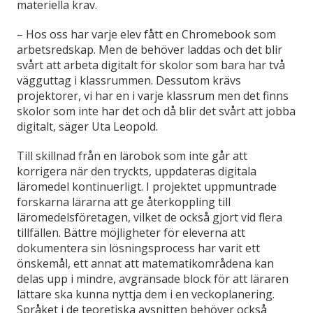
materiella krav.
– Hos oss har varje elev fått en Chromebook som
arbetsredskap. Men de behöver laddas och det blir
svårt att arbeta digitalt för skolor som bara har två
vägguttag i klassrummen. Dessutom krävs
projektorer, vi har en i varje klassrum men det finns
skolor som inte har det och då blir det svårt att jobba
digitalt, säger Uta Leopold.
Till skillnad från en lärobok som inte går att
korrigera när den tryckts, uppdateras digitala
läromedel kontinuerligt. I projektet uppmuntrade
forskarna lärarna att ge återkoppling till
läromedelsföretagen, vilket de också gjort vid flera
tillfällen. Bättre möjligheter för eleverna att
dokumentera sin lösningsprocess har varit ett
önskemål, ett annat att matematikområdena kan
delas upp i mindre, avgränsade block för att läraren
lättare ska kunna nyttja dem i en veckoplanering.
Språket i de teoretiska avsnitten behöver också