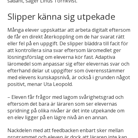
sådant, säger Linus Törnkvist.
Slipper känna sig utpekade
Många elever uppskattar att arbeta digitalt eftersom
de får en direkt återkoppling om de har svarat rätt
eller fel på en uppgift. De slipper bläddra till facit för
att kontrollera sina svar eftersom läromedlet ger
lösningsförslag om eleverna kör fast. Adaptiva
läromedel som anpassar sig efter elevernas svar och
efterhand delar ut uppgifter som överensstämmer
med elevens kunskapsnivå, är också i grunden något
positivt, menar Uta Leopold.
– Eleven får frågor med lagom svårighetsgrad och
eftersom det bara är läraren som ser elevernas
spridning på olika nivåer är det inte utpekande om
en elev ligger på en lägre nivå än en annan.
Nackdelen med att feedbacken enbart sker mellan
programmet och eleven är dock att läraren inte kan