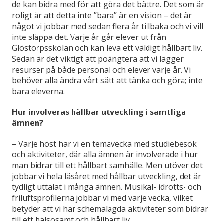
de kan bidra med för att göra det bättre. Det som är
roligt är att detta inte ”bara” är en vision – det är
något vi jobbar med sedan flera år tillbaka och vi vill
inte släppa det. Varje år går elever ut från
Glöstorpsskolan och kan leva ett väldigt hållbart liv.
Sedan är det viktigt att poängtera att vi lägger
resurser på både personal och elever varje år. Vi
behöver alla ändra vårt sätt att tänka och göra; inte
bara eleverna.
Hur involveras hållbar utveckling i samtliga
ämnen?
–
Varje höst har vi en temavecka med studiebesök
och aktiviteter, där alla ämnen är involverade i hur
man bidrar till ett hållbart samhälle. Men utöver det
jobbar vi hela läsåret med hållbar utveckling, det är
tydligt uttalat i många ämnen. Musikal- idrotts- och
friluftsprofilerna jobbar vi med varje vecka, vilket
betyder att vi har schemalagda aktiviteter som bidrar
till ett hälsosamt och hållbart liv.