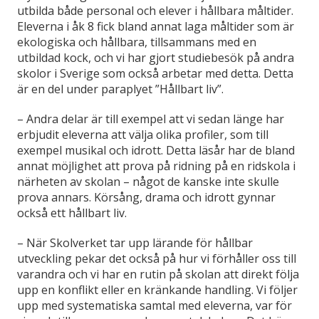
utbilda både personal och elever i hållbara måltider.
Eleverna i åk 8 fick bland annat laga måltider som är
ekologiska och hållbara, tillsammans med en
utbildad kock, och vi har gjort studiebesök på andra
skolor i Sverige som också arbetar med detta. Detta
är en del under paraplyet ”Hållbart liv”.
–
Andra delar är till exempel att vi sedan länge har
erbjudit eleverna att välja olika profiler, som till
exempel musikal och idrott. Detta läsår har de bland
annat möjlighet att prova på ridning på en ridskola i
närheten av skolan – något de kanske inte skulle
prova annars. Körsång, drama och idrott gynnar
också ett hållbart liv.
–
När Skolverket tar upp lärande för hållbar
utveckling pekar det också på hur vi förhåller oss till
varandra och vi har en rutin på skolan att direkt följa
upp en konflikt eller en kränkande handling. Vi följer
upp med systematiska samtal med eleverna, var för