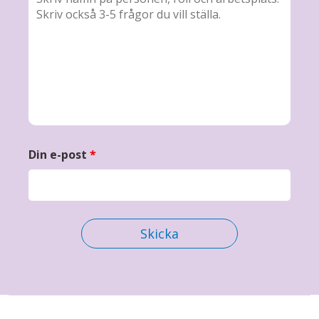
Din e-post
*