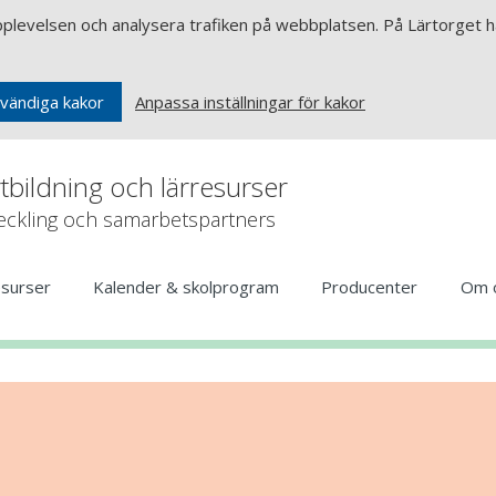
upplevelsen och analysera trafiken på webbplatsen. På Lärtorget ha
Anpassa inställningar för kakor
vändiga kakor
rtbildning och lärresurser
veckling och samarbetspartners
esurser
Kalender & skolprogram
Producenter
Om 