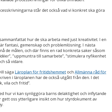
processkrivningarna står det också vad vi konkret ska göra
sammanfattat hur de ska arbeta med just kreativitet. I en
t är fantasi, gemenskap och problemlösning. I nästa
nå de målen, och där finns en rad konkreta saker såsom
idéer”, ”uppmuntra till samarbete”, ”stimulera nyfikenhet
ch så vidare.
ill säga
Läroplan för fritidshemmet
och
Allmänna råd för
iven i läroplanen har de också utgått från den. I det
, vila och fritid”.
med hur vi kan synliggöra barns delaktighet och inflytande
ett oss ytterligare insikt om hur styrdokument av
y.