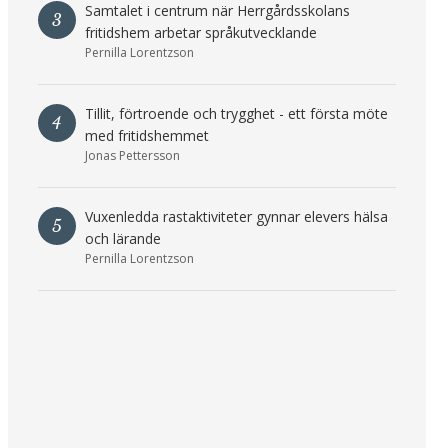
Samtalet i centrum när Herrgårdsskolans
3
fritidshem arbetar språkutvecklande
Pernilla Lorentzson
Tillit, förtroende och trygghet - ett första möte
4
med fritidshemmet
Jonas Pettersson
Vuxenledda rastaktiviteter gynnar elevers hälsa
5
och lärande
Pernilla Lorentzson