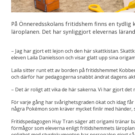
På Önneredsskolans fritidshem finns en tydlig
läroplanen. Det har synliggjort elevernas lärand
– Jag har gjort ett lejon och den här skattkistan. Skatt
eleven Laila Danielsson och visar glatt upp sina origam
Laila sitter runt ett av borden på fritidshemmet Kobbe
och därför har pedagogerna snabbt ändrat dagens aktiv
– Det är roligt att vika de här sakerna. Vi har gjort de
För varje gång har svårighetsgraden ökat och idag får e
några Pokémon som kräver mycket finlir med händer, s
Fritidspedagogen Huy Tran säger att origami tränar b
förmågor som eleverna enligt fritidshemmets läroplan s
enlighet med styrdokumenten har personalen gjort så 