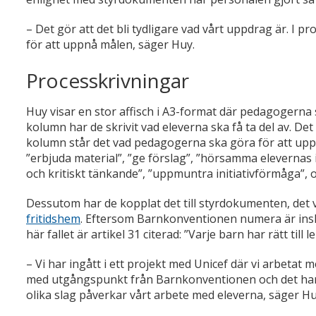
– Det gör att det bli tydligare vad vårt uppdrag är. I 
för att uppnå målen, säger Huy.
Processkrivningar
Huy visar en stor affisch i A3-format där pedagogerna 
kolumn har de skrivit vad eleverna ska få ta del av. De
kolumn står det vad pedagogerna ska göra för att upp
”erbjuda material”, ”ge förslag”, ”hörsamma elevernas 
och kritiskt tänkande”, ”uppmuntra initiativförmåga”, o
Dessutom har de kopplat det till styrdokumenten, det v
fritidshem
. Eftersom Barnkonventionen numera är inskr
här fallet är artikel 31 citerad: ”Varje barn har rätt till lek
– Vi har ingått i ett projekt med Unicef där vi arbetat 
med utgångspunkt från Barnkonventionen och det har g
olika slag påverkar vårt arbete med eleverna,
säger Hu