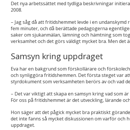
Det nya arbetssättet med tydliga beskrivningar initier
2008.
– Jag såg då att fritidshemmet levde i en undanskymd ro
fem minuter, och då berättade pedagogerna egentligen
saker om sjukanmälan, lämning och hämtning som togs up
verksamhet och det görs väldigt mycket bra. Men det är 
Samsyn kring uppdraget
Eva har en bakgrund som förskollärare och förskolechef
och synliggöra fritidshemmen. Det första steget var 
styrdokument som verksamheten berörs av och vad det
– Det var viktigt att skapa en samsyn kring vad som ä
För oss på fritidshemmet är det utveckling, lärande oc
Hon säger att det pågick mycket bra praktiskt görande
det inte fanns så mycket diskussionen om varför och hur
uppdraget.