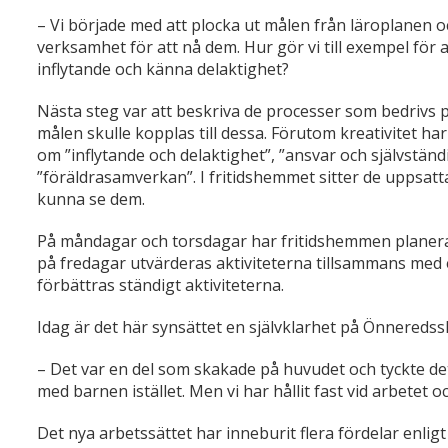
– Vi började med att plocka ut målen från läroplanen oc
verksamhet för att nå dem. Hur gör vi till exempel för
inflytande och känna delaktighet?
Nästa steg var att beskriva de processer som bedrivs 
målen skulle kopplas till dessa. Förutom kreativitet ha
om ”inflytande och delaktighet”, ”ansvar och självständi
”föräldrasamverkan”. I fritidshemmet sitter de uppsatta
kunna se dem.
På måndagar och torsdagar har fritidshemmen planera
på fredagar utvärderas aktiviteterna tillsammans med
förbättras ständigt aktiviteterna.
Idag är det här synsättet en självklarhet på Önneredssk
– Det var en del som skakade på huvudet och tyckte det 
med barnen istället. Men vi har hållit fast vid arbetet oc
Det nya arbetssättet har inneburit flera fördelar enlig