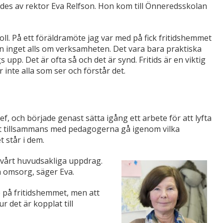
ades av rektor Eva Relfson. Hon kom till Önneredsskolan
ll. På ett föräldramöte jag var med på fick fritidshemmet
 inget alls om verksamheten. Det vara bara praktiska
p. Det är ofta så och det är synd. Fritids är en viktig
inte alla som ser och förstår det.
, och började genast sätta igång ett arbete för att lyfta
att tillsammans med pedagogerna gå igenom vilka
 står i dem.
r vårt huvudsakliga uppdrag.
h omsorg, säger Eva.
 på fritidshemmet, men att
 det är kopplat till