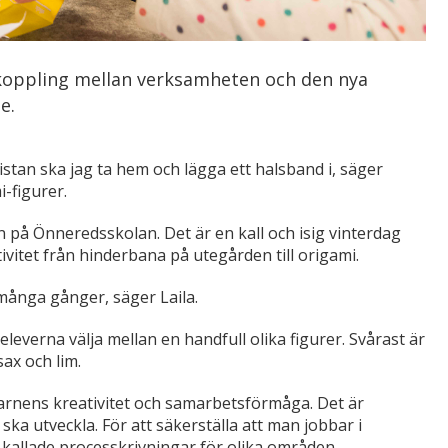
 koppling mellan verksamheten och den nya
e.
kistan ska jag ta hem och lägga ett halsband i, säger
i-figurer.
n på Önneredsskolan. Det är en kall och isig vinterdag
itet från hinderbana på utegården till origami.
t många gånger, säger Laila.
leverna välja mellan en handfull olika figurer. Svårast är
ax och lim.
arnens kreativitet och samarbetsförmåga. Det är
ka utveckla. För att säkerställa att man jobbar i
kallade processkrivningar för olika områden.