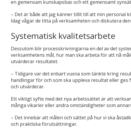
en gemensam kunskapsbas och ett gemensamt synsätt, ge
– Det är både att jag känner tillit till att min personal k
Idag vågar de titta på verksamheten och diskutera den 
Systematisk kvalitetsarbete
Dessutom blir processkrivningarna en del av det syste
verksamhetens mål, hur man ska arbeta för att nå målen
utvärderar resultatet.
– Tidigare var det enbart vuxna som tänkte kring result
handlingar för och som ska uppleva resultat eller ges 
och utvärderar.
Ett viktigt syfte med det nya arbetssättet är att verk
många vikarier eller andra omständigheter som annars lä
– Det innebär att målen och sättet på hur vi ska åsta
och praktiska förutsättningar.