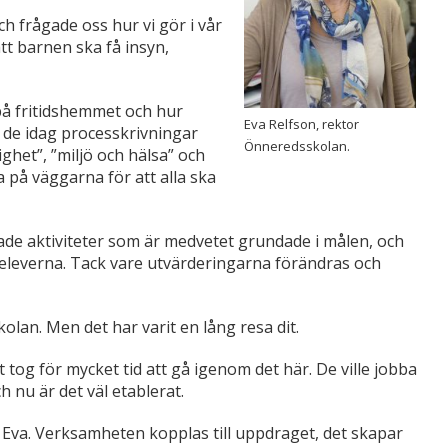
h frågade oss hur vi gör i vår
 att barnen
ska få insyn,
på fritidshemmet och hur
Eva Relfson, rektor
r de idag processkrivningar
Önneredsskolan.
ghet”, ”miljö och hälsa” och
 på väggarna för att alla ska
de aktiviteter som är medvetet grundade i målen, och
 eleverna. Tack vare utvärderingarna förändras och
olan. Men det har varit en lång resa dit.
tog för mycket tid att gå igenom det här. De ville jobba
h nu är det väl etablerat.
t Eva. Verksamheten kopplas till uppdraget, det skapar