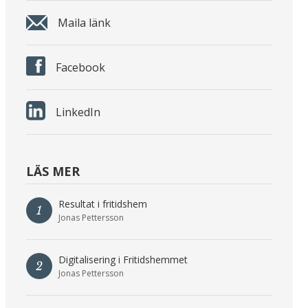
Maila länk
Facebook
LinkedIn
LÄS MER
Resultat i fritidshem
1
Jonas Pettersson
Digitalisering i Fritidshemmet
2
Jonas Pettersson