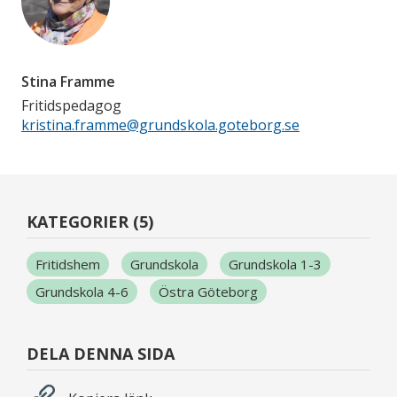
Stina Framme
Fritidspedagog
kristina.framme@grundskola.goteborg.se
KATEGORIER (5)
Fritidshem
Grundskola
Grundskola 1-3
Grundskola 4-6
Östra Göteborg
DELA DENNA SIDA