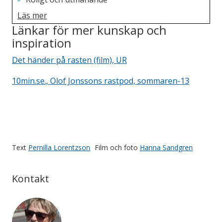
Läs mer
Innehåller rörelse
Länkar för mer kunskap och
Bygger på samarbete
inspiration
Tydliga regler
Det händer på rasten (film), UR
Bra lekmaterial
10min.se., Olof Jonssons rastpod, sommaren-13
Många deltagare men korta väntetider för att
själv få vara aktiv
Stort engagemang från ledarna
Lekar på rätt nivå för eleverna – eleverna
Text
Pernilla Lorentzson
Film och foto
Hanna Sandgren
delaktiga i valet av lekar
Kontakt