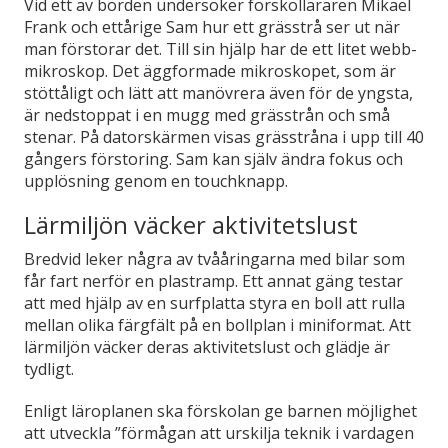
Vid ett av borden undersöker förskolläraren Mikael
Frank och ettårige Sam hur ett grässtrå ser ut när
man förstorar det. Till sin hjälp har de ett litet webb-
mikroskop. Det äggformade mikroskopet, som är
stöttåligt och lätt att manövrera även för de yngsta,
är nedstoppat i en mugg med grässtrån och små
stenar. På datorskärmen visas grässtråna i upp till 40
gångers förstoring. Sam kan själv ändra fokus och
upplösning genom en touchknapp.
Lärmiljön väcker aktivitetslust
Bredvid leker några av tvååringarna med bilar som
får fart nerför en plastramp. Ett annat gäng testar
att med hjälp av en surfplatta styra en boll att rulla
mellan olika färgfält på en bollplan i miniformat. Att
lärmiljön väcker deras aktivitetslust och glädje är
tydligt.
Enligt läroplanen ska förskolan ge barnen möjlighet
att utveckla ”förmågan att urskilja teknik i vardagen