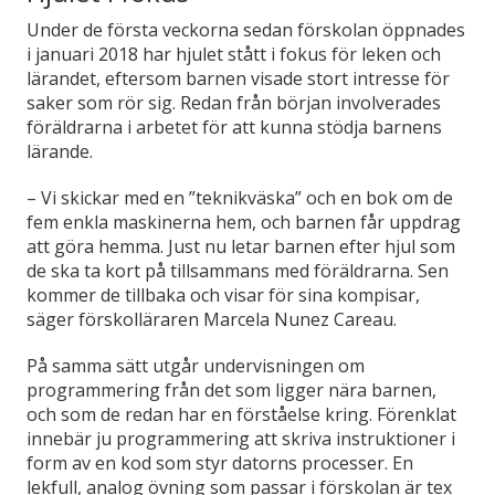
Under de första veckorna sedan förskolan öppnades
i januari 2018 har hjulet stått i fokus för leken och
lärandet, eftersom barnen visade stort intresse för
saker som rör sig. Redan från början involverades
föräldrarna i arbetet för att kunna stödja barnens
lärande.
– Vi skickar med en ”teknikväska” och en bok om de
fem enkla maskinerna hem, och barnen får uppdrag
att göra hemma. Just nu letar barnen efter hjul som
de ska ta kort på tillsammans med föräldrarna. Sen
kommer de tillbaka och visar för sina kompisar,
säger förskolläraren Marcela Nunez Careau.
På samma sätt utgår undervisningen om
programmering från det som ligger nära barnen,
och som de redan har en förståelse kring. Förenklat
innebär ju programmering att skriva instruktioner i
form av en kod som styr datorns processer. En
lekfull, analog övning som passar i förskolan är tex