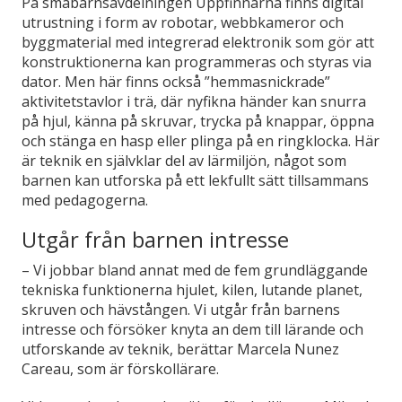
På småbarnsavdelningen Uppfinnarna finns digital
utrustning i form av robotar, webbkameror och
byggmaterial med integrerad elektronik som gör att
konstruktionerna kan programmeras och styras via
dator. Men här finns också ”hemmasnickrade”
aktivitetstavlor i trä, där nyfikna händer kan snurra
på hjul, känna på skruvar, trycka på knappar, öppna
och stänga en hasp eller plinga på en ringklocka. Här
är teknik en självklar del av lärmiljön, något som
barnen kan utforska på ett lekfullt sätt tillsammans
med pedagogerna.
Utgår från barnen intresse
– Vi jobbar bland annat med de fem grundläggande
tekniska funktionerna hjulet, kilen, lutande planet,
skruven och hävstången. Vi utgår från barnens
intresse och försöker knyta an dem till lärande och
utforskande av teknik, berättar Marcela Nunez
Careau, som är förskollärare.