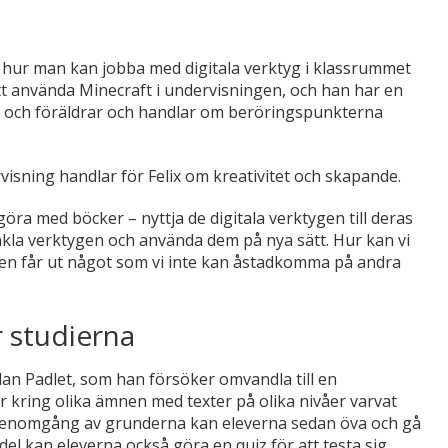
t i hur man kan jobba med digitala verktyg i klassrummet
tt använda Minecraft i undervisningen, och han har en
are och föräldrar och handlar om beröringspunkterna
rvisning handlar för Felix om kreativitet och skapande.
öra med böcker – nyttja de digitala verktygen till deras
nkla verktygen och använda dem på nya sätt. Hur kan vi
igen får ut något som vi inte kan åstadkomma på andra
r studierna
lan Padlet, som han försöker omvandla till en
r kring olika ämnen med texter på olika nivåer varvat
 genomgång av grunderna kan eleverna sedan öva och gå
je del kan eleverna också göra en quiz för att testa sig