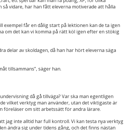
aft, ett spel där kan man få poäng, XP, för olika
 så vidare, har han fått eleverna motiverade att hålla
ill exempel får en dålig start på lektionen kan de ta igen
 om det kan vi komma på rätt köl igen efter en stökig
ndra delar av skoldagen, då han har hört eleverna säga
måt tillsammans”, säger han.
n undervisning då gå tillväga? Var ska man egentligen
ande vilket verktyg man använder, utan det viktigaste är
 föreläser om sitt arbetssätt för andra lärare.
tt jag inte alltid har full kontroll. Vi kan testa nya verktyg
den ändra sig under tidens gång, och det finns nästan