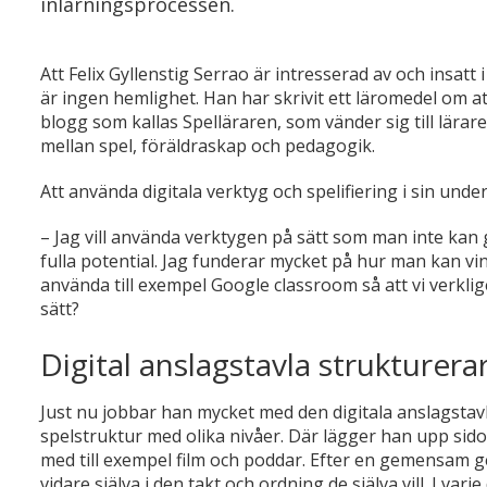
inlärningsprocessen.
Att Felix Gyllenstig Serrao är intresserad av och insat
är ingen hemlighet. Han har skrivit ett läromedel om a
blogg som kallas Spelläraren, som vänder sig till lär
mellan spel, föräldraskap och pedagogik.
Att använda digitala verktyg och spelifiering i sin unde
– Jag vill använda verktygen på sätt som man inte kan g
fulla potential. Jag funderar mycket på hur man kan vi
använda till exempel Google classroom så att vi verkl
sätt?
Digital anslagstavla strukturera
Just nu jobbar han mycket med den digitala anslagstav
spelstruktur med olika nivåer. Där lägger han upp sido
med till exempel film och poddar. Efter en gemensam
vidare själva i den takt och ordning de själva vill. I var