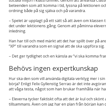
sociala miljön i klassrummet. Genom att använda Classcr
beteenden som att komma i tid, lyssna på lektionen och
ordning både på sig själva och på varandra.
– Spelet är upplagt på ett sätt så att även om klassen t
det under lektionens gång. Genom att påminna eleverna
inledning.
Han har till och med märkt att det har spillt över på a
”XP” till varandra som en signal att de ska uppföra sig.
– Det ger tydlighet och en känsla av ”vi ska komma fra
Behövs ingen expertkunskap
Hur ska den som vill använda digitala verktyg mer i si
börja? Enligt Felix Gyllenstig Serrao är det inte avgör
att våga testa, något som han brukar framhålla när han
– Eleverna tycker faktiskt ofta att det är kul och skönt a
tillsammans. Även om jag har en plan från början kan 