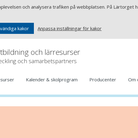
upplevelsen och analysera trafiken på webbplatsen. På Lärtorget ha
Anpassa inställningar för kakor
vändiga kakor
rtbildning och lärresurser
veckling och samarbetspartners
esurser
Kalender & skolprogram
Producenter
Om 