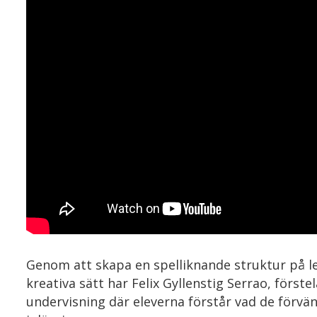
Genom att skapa en spelliknande struktur på l
kreativa sätt har Felix Gyllenstig Serrao, förs
undervisning där eleverna förstår vad de förvän