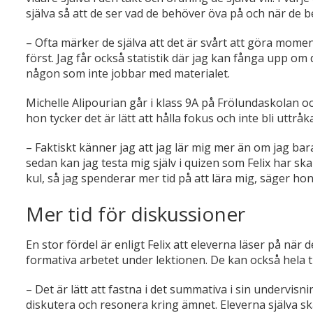
själva så att de ser vad de behöver öva på och när de be
– Ofta märker de själva att det är svårt att göra mom
först. Jag får också statistik där jag kan fånga upp om
någon som inte jobbar med materialet.
Michelle Alipourian går i klass 9A på Frölundaskolan o
hon tycker det är lätt att hålla fokus och inte bli uttråka
– Faktiskt känner jag att jag lär mig mer än om jag bara 
sedan kan jag testa mig själv i quizen som Felix har sk
kul, så jag spenderar mer tid på att lära mig, säger hon
Mer tid för diskussioner
En stor fördel är enligt Felix att eleverna läser på när d
formativa arbetet under lektionen. De kan också hela tide
– Det är lätt att fastna i det summativa i sin undervisnin
diskutera och resonera kring ämnet. Eleverna själva s