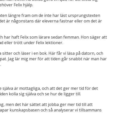
höver Felix hjälp.
enten längre fram om de inte har läst ursprungstexten
 det är någonstans där eleverna fastnar eller om det är
ch har haft Felix som lärare sedan femman. Hon säger att
d eller trött under Felix lektioner.
sitter och läser i en bok. Här får vi läsa på datorn, och
apat. Jag lär mig mer för att tiden går snabbt när man har
.
e själva är mottagliga, och att det ger mer tid för det
n kolla sig själva och se hur de ligger till.
g, men det här sättet att jobba ger mer tid till att
kapar kunskapsbasen och så analyserar vi tillsammans