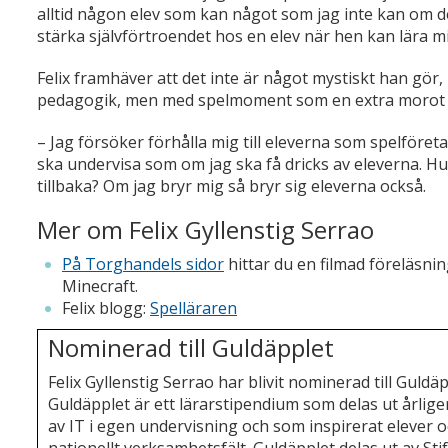
alltid någon elev som kan något som jag inte kan om de
stärka självförtroendet hos en elev när hen kan lära m
Felix framhäver att det inte är något mystiskt han gör,
pedagogik, men med spelmoment som en extra morot f
– Jag försöker förhålla mig till eleverna som spelföretag
ska undervisa som om jag ska få dricks av eleverna. Hur 
tillbaka? Om jag bryr mig så bryr sig eleverna också.
Mer om Felix Gyllenstig Serrao
På Torghandels sidor
hittar du en filmad föreläsni
Minecraft.
Felix blogg:
Spelläraren
Nominerad till Guldäpplet
Felix Gyllenstig Serrao har blivit nominerad till Guldäp
Guldäpplet är ett lärarstipendium som delas ut årligen
av IT i egen undervisning och som inspirerat elever o