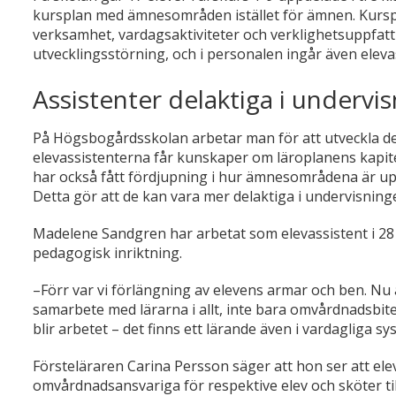
kursplan med ämnesområden istället för ämnen. Kursp
verksamhet, vardagsaktiviteter och verklighetsuppfatt
utvecklingsstörning, och i personalen ingår även eleva
Assistenter delaktiga i undervi
På Högsbogårdsskolan arbetar man för att utveckla de ol
elevassistenterna får kunskaper om läroplanens kapite
har också fått fördjupning i hur ämnesområdena är uppb
Detta gör att de kan vara mer delaktiga i undervisning
Madelene Sandgren har arbetat som elevassistent i 28 
pedagogisk inriktning.
–Förr var vi förlängning av elevens armar och ben. Nu 
samarbete med lärarna i allt, inte bara omvårdnadsbiten
blir arbetet – det finns ett lärande även i vardagliga sy
Försteläraren Carina Persson säger att hon ser att elev
omvårdnadsansvariga för respektive elev och sköter ti