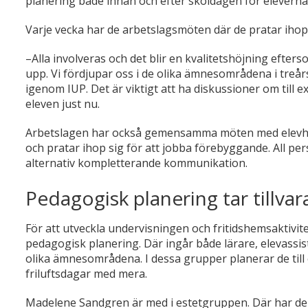
planering både innan och efter skoldagen för eleverna
Varje vecka har de arbetslagsmöten där de pratar ihop 
–Alla involveras och det blir en kvalitetshöjning efte
upp. Vi fördjupar oss i de olika ämnesområdena i treårsc
igenom IUP. Det är viktigt att ha diskussioner om till
eleven just nu.
Arbetslagen har också gemensamma möten med elevhäls
och pratar ihop sig för att jobba förebyggande. All pe
alternativ kompletterande kommunikation.
Pedagogisk planering tar tillv
För att utveckla undervisningen och fritidshemsaktivit
pedagogisk planering. Där ingår både lärare, elevassis
olika ämnesområdena. I dessa grupper planerar de till
friluftsdagar med mera.
Madelene Sandgren är med i estetgruppen. Där har de t