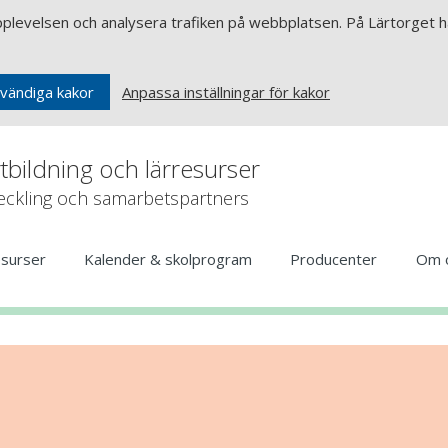
upplevelsen och analysera trafiken på webbplatsen. På Lärtorget ha
Anpassa inställningar för kakor
vändiga kakor
rtbildning och lärresurser
veckling och samarbetspartners
esurser
Kalender & skolprogram
Producenter
Om 