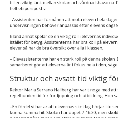
till en viktig länk mellan skolan och vårdnadshavarna. 
helhetsperspektiv.
–Assistenten har förmånen att möta eleven hela dagen 
undervisningen behöver anpassas efter elevens dagsf
Bland annat spelar de en viktig roll i elevernas individ
istället för betyg. Assistenterna har bra koll på elev
elever så har de bra översikt över alla i klassen.
– Elevassistenterna har en stark roll på denna skolan. 
samarbetet gör att eleverna är i fokus hela tiden, säge
Struktur och avsatt tid viktig f
Rektor Maria Serrano Hallberg har varit noga med at
regelbunden tid för fördjupning och utbildning. Hon sä
–En fördel vi har är att elevernas skoldag börjar lite se
kunna komma hit. Skolan har öppet 7-16.30, men skoldage