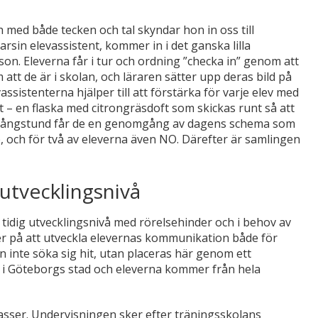
 med både tecken och tal skyndar hon in oss till
arsin elevassistent, kommer in i det ganska lilla
on. Eleverna får i tur och ordning ”checka in” genom att
att de är i skolan, och läraren sätter upp deras bild på
assistenterna hjälper till att förstärka för varje elev med
t – en flaska med citrongräsdoft som skickas runt så att
 en sångstund får de en genomgång av dagens schema som
och för två av eleverna även NO. Därefter är samlingen
 utvecklingsnivå
idig utvecklingsnivå med rörelsehinder och i behov av
r på att utveckla elevernas kommunikation både för
an inte söka sig hit, utan placeras här genom ett
et i Göteborgs stad och eleverna kommer från hela
klasser. Undervisningen sker efter träningsskolans