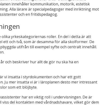
lanen innehåller kommunikation, motorik, estetisk
ning. Alla lärare är specialpedagoger med inriktning mot
ssistenter och en fritidspedagog.
sningen
ika yrkeskategoriernas roller. En del i detta är att
l ett och två, som är desamma för alla skolformer. De
yggda utifrån till exempel syfte och centralt innehåll.
en.
år och beskriver hur allt de gör nu ska ha en
är vi insatta i styrdokumenten och har ett gott
. Ju mer insatta vi är i läroplanen desto mer intressant
sslor som ett blöjbyte.
assistenter har en viktig roll i undervisningen. De är
ll viss del kontakten med vårdnadshavare, vilket gör dem