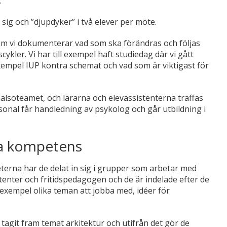
.
sig och ”djupdyker” i två elever per möte.
rsom vi dokumenterar vad som ska förändras och följas
ykler. Vi har till exempel haft studiedag där vi gått
 exempel IUP kontra schemat och vad som är viktigast för
oteamet, och lärarna och elevassistenterna träffas
rsonal får handledning av psykolog och går utbildning i
ara kompetens
eterna har de delat in sig i grupper som arbetar med
tenter och fritidspedagogen och de är indelade efter de
 exempel olika teman att jobba med, idéer för
agit fram temat arkitektur och utifrån det gör de