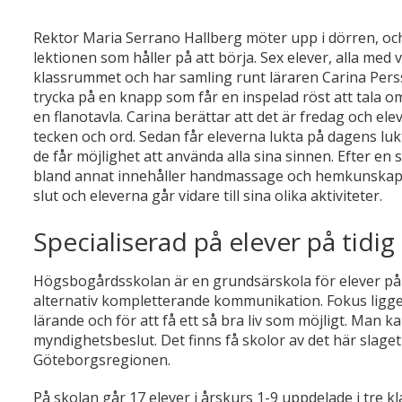
Rektor Maria Serrano Hallberg möter upp i dörren, och
lektionen som håller på att börja. Sex elever, alla med v
klassrummet och har samling runt läraren Carina Perss
trycka på en knapp som får en inspelad röst att tala om 
en flanotavla. Carina berättar att det är fredag och elev
tecken och ord. Sedan får eleverna lukta på dagens luk
de får möjlighet att använda alla sina sinnen. Efter
bland annat innehåller handmassage och hemkunskap, 
slut och eleverna går vidare till sina olika aktiviteter.
Specialiserad på elever på tidig
Högsbogårdsskolan är en grundsärskola för elever på t
alternativ kompletterande kommunikation. Fokus ligge
lärande och för att få ett så bra liv som möjligt. Man k
myndighetsbeslut. Det finns få skolor av det här slag
Göteborgsregionen.
På skolan går 17 elever i årskurs 1-9 uppdelade i tre 