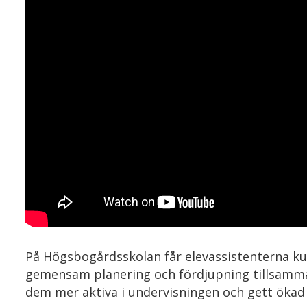
På Högsbogårdsskolan får elevassistenterna ku
gemensam planering och fördjupning tillsamman
dem mer aktiva i undervisningen och gett ökad k