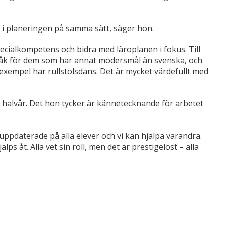
ig i planeringen på samma sätt, säger hon.
pecialkompetens och bidra med läroplanen i fokus. Till
råk för dem som har annat modersmål än svenska, och
ll exempel har rullstolsdans. Det är mycket värdefullt med
 halvår. Det hon tycker är kännetecknande för arbetet
ppdaterade på alla elever och vi kan hjälpa varandra.
älps åt. Alla vet sin roll, men det är prestigelöst – alla