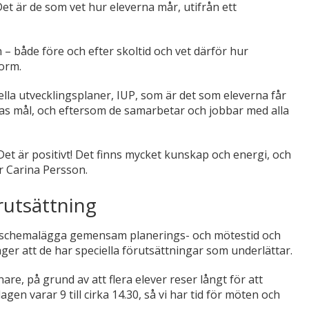
Det är de som vet hur eleverna mår, utifrån ett
– både före och efter skoltid och vet därför hur
orm.
uella utvecklingsplaner, IUP, som är det som eleverna får
ernas mål, och eftersom de samarbetar och jobbar med alla
Det är positivt! Det finns mycket kunskap och energi, och
r Carina Persson.
örutsättning
t schemalägga gemensam planerings- och mötestid och
ger att de har speciella förutsättningar som underlättar.
nare, på grund av att flera elever reser långt för att
n varar 9 till cirka 14.30, så vi har tid för möten och