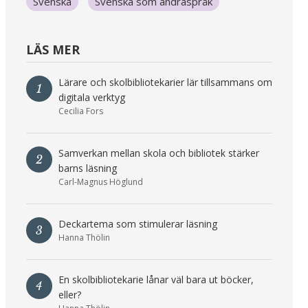
Svenska
Svenska som andraspråk
LÄS MER
Lärare och skolbibliotekarier lär tillsammans om
1
digitala verktyg
Cecilia Fors
Samverkan mellan skola och bibliotek stärker
2
barns läsning
Carl-Magnus Höglund
Deckartema som stimulerar läsning
3
Hanna Thölin
En skolbibliotekarie lånar väl bara ut böcker,
4
eller?