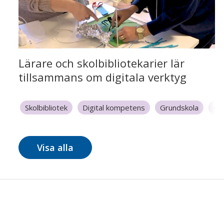
Lärare och skolbibliotekarier lär
tillsammans om digitala verktyg
Skolbibliotek
Digital kompetens
Grundskola
Gr
Grundskola 7-9
Medie- & informationskunnighet (MIK)
Visa alla