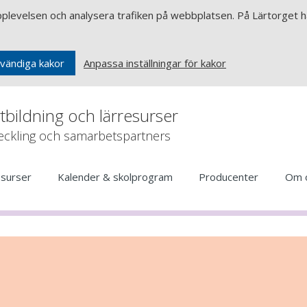
upplevelsen och analysera trafiken på webbplatsen. På Lärtorget ha
Anpassa inställningar för kakor
vändiga kakor
rtbildning och lärresurser
veckling och samarbetspartners
esurser
Kalender & skolprogram
Producenter
Om 