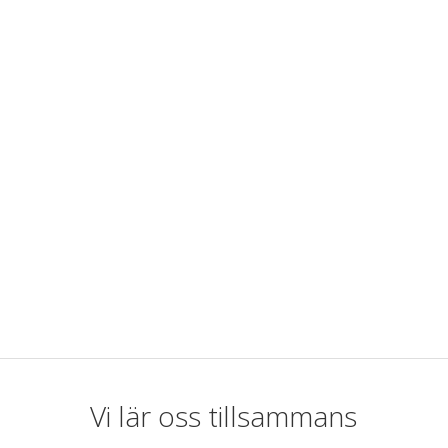
undskola 1-3
Grundskola 4-6
Programmering
Vi lär oss tillsammans