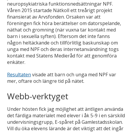
neuropsykiatriska funktionsnedsättningar NPF.
Våren 2015 startade Nätkoll ett treårigt projekt
finansierat av Arvsfonden. Orsaken var att
föreningen fick höra berättelser om datorspelande,
näthat och gromning (när vuxna tar kontakt med
barn i sexuella syften). Eftersom det inte fanns
någon heltäckande och tillförlitlig baskunskap om
unga med NPF och deras internetanvändning togs
kontakt med Statens Medieråd för att genomföra
enkäter.
Resultaten
visade att barn och unga med NPF var
mer, oftare och längre tid på nätet.
Webb-verktyget
Under hösten fick jag möjlighet att äntligen använda
det färdiga materialet med elever i åk 5-9 i en särskild
undervisningsgrupp, E-spåret på Gamlestadsskolan.
Vill du öka elevens lärande är det viktigt att det ingår