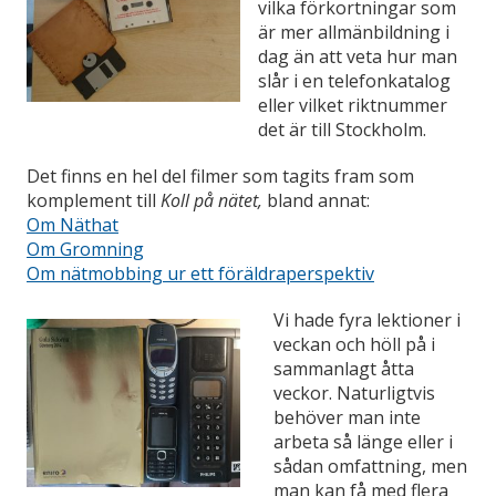
vilka förkortningar som
är mer allmänbildning i
dag än att veta hur man
slår i en telefonkatalog
eller vilket riktnummer
det är till Stockholm.
Det finns en hel del filmer som tagits fram som
komplement till
Koll på nätet,
bland annat:
Om Näthat
Om Gromning
O
m nätmobbing ur ett föräldraperspektiv
Vi hade fyra lektioner i
veckan och höll på i
sammanlagt åtta
veckor. Naturligtvis
behöver man inte
arbeta så länge eller i
sådan omfattning, men
man kan få med flera