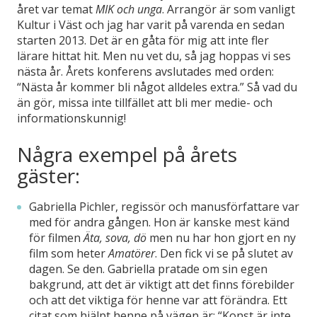
året var temat
MIK och unga
. Arrangör är som vanligt
Kultur i Väst och jag har varit på varenda en sedan
starten 2013
. Det är en gåta för mig att inte fler
lärare hittat hit. Men nu vet du, så jag hoppas vi ses
nästa år. Årets konferens avslutades med orden:
“Nästa år kommer bli något alldeles extra.” Så vad du
än gör, missa inte tillfället att bli mer medie- och
informationskunnig!
Några exempel på årets
gäster:
Gabriella Pichler, regissör och manusförfattare var
med för andra gången. Hon är kanske mest känd
för filmen
Äta, sova, dö
men nu har hon gjort en ny
film som heter
Amatörer
. Den fick vi se på slutet av
dagen. Se den. Gabriella pratade om sin egen
bakgrund, att det är viktigt att det finns förebilder
och att det viktiga för henne var att förändra. Ett
citat som hjälpt henne på vägen är: “Konst är inte