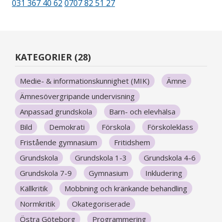
031 367 40 62
0707 82 51 27
KATEGORIER (28)
Medie- & informationskunnighet (MIK)
Ämne
Ämnesövergripande undervisning
Anpassad grundskola
Barn- och elevhälsa
Bild
Demokrati
Förskola
Förskoleklass
Fristående gymnasium
Fritidshem
Grundskola
Grundskola 1-3
Grundskola 4-6
Grundskola 7-9
Gymnasium
Inkludering
Källkritik
Mobbning och kränkande behandling
Normkritik
Okategoriserade
Östra Göteborg
Programmering