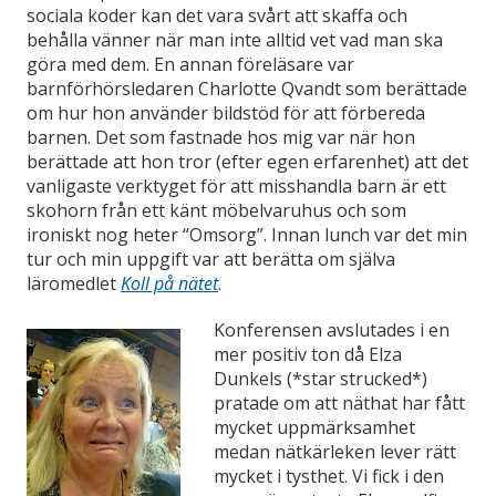
sociala koder kan det vara svårt att skaffa och
behålla vänner när man inte alltid vet vad man ska
göra med dem. En annan föreläsare var
barnförhörsledaren Charlotte Qvandt som berättade
om hur hon använder bildstöd för att förbereda
barnen. Det som fastnade hos mig var när hon
berättade att hon tror (efter egen erfarenhet) att det
vanligaste verktyget för att misshandla barn är ett
skohorn från ett känt möbelvaruhus och som
ironiskt nog heter “Omsorg”. Innan lunch var det min
tur och min uppgift var att berätta om själva
läromedlet
Koll på nätet
.
Konferensen avslutades i en
mer positiv ton då Elza
Dunkels (*star strucked*)
pratade om att näthat har fått
mycket uppmärksamhet
medan nätkärleken lever rätt
mycket i tysthet. Vi fick i den