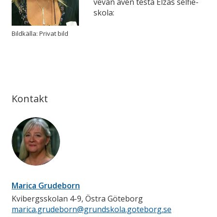
vevan även testa Elzas selfie-
skola:
Bildkälla: Privat bild
Kontakt
Marica Grudeborn
Kvibergsskolan 4-9, Östra Göteborg
marica.grudeborn@grundskola.goteborg.se