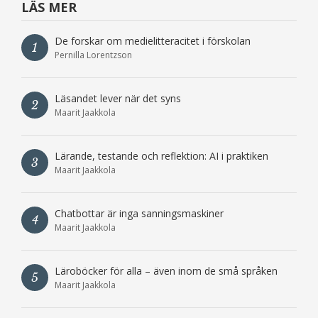
LÄS MER
De forskar om medielitteracitet i förskolan
1
Pernilla Lorentzson
Läsandet lever när det syns
2
Maarit Jaakkola
Lärande, testande och reflektion: AI i praktiken
3
Maarit Jaakkola
Chatbottar är inga sanningsmaskiner
4
Maarit Jaakkola
Läroböcker för alla – även inom de små språken
5
Maarit Jaakkola