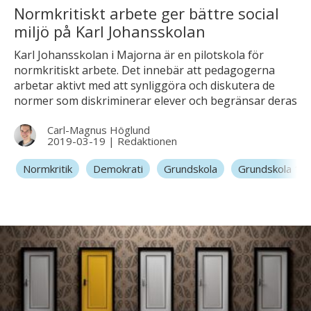
Normkritiskt arbete ger bättre social
miljö på Karl Johansskolan
Karl Johansskolan i Majorna är en pilotskola för
normkritiskt arbete. Det innebär att pedagogerna
arbetar aktivt med att synliggöra och diskutera de
normer som diskriminerar elever och begränsar deras
vardag. Under skolans ”Genusvecka” i mars arbetade
Carl-Magnus Höglund
alla klasser med temat ”Vem är jag?”.
2019-03-19
|
Redaktionen
Normkritik
Demokrati
Grundskola
Grundskola 1-3