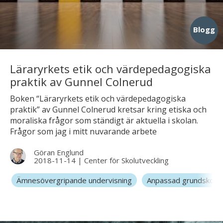
Blogg
Läraryrkets etik och värdepedagogiska
praktik av Gunnel Colnerud
Boken “Läraryrkets etik och värdepedagogiska
praktik” av Gunnel Colnerud kretsar kring etiska och
moraliska frågor som ständigt är aktuella i skolan.
Frågor som jag i mitt nuvarande arbete
utvecklingsledare med inriktning på mobbning och
Göran Englund
kränkande behandling ofta funderar kring. Jag tänker
2018-11-14
|
Center för Skolutveckling
att som lärare ställs du ibland inför olika tydliga och
ibland otydliga mål i styrande dokument som du
Ämnesövergripande undervisning
Anpassad grundskola
speglar i dina egna etiska funderingar, och ibland
kolliderar de med varandra. Här hjälper boken till att
belysa dessa dilemman - och det gör den läsvärd.