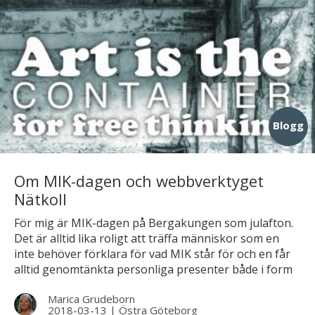
Blogg
Om MIK-dagen och webbverktyget
Nätkoll
För mig är MIK-dagen på Bergakungen som julafton.
Det är alltid lika roligt att träffa människor som en
inte behöver förklara för vad MIK står för och en får
alltid genomtänkta personliga presenter både i form
av goodiebags och föreläsande gäster. I år var temat
Marica Grudeborn
Art is the container for free thinking.
2018-03-13
|
Östra Göteborg