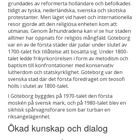
grundades av reformerta holländare och befolkades
tidigt av tyska, nederländska, svenska och skotska
protestanter. Men läget vid havet och internationella
resor gjorde att den religiösa enheten kom att
utmanas. Genom århundradena kan vi se hur staden
alltmer har öppnats för religiös mångfald. Göteborg
var en av de första städer där judar under slutet av
1700-talet fick tillåtelse att bosätta sig. Under 1800-
talet ledde frikyrkorörelsen i form av metodism och
baptism till konfrontationer med konservativ
lutherdom och statskyrklighet. Göteborg var den
svenska stad där det första föredraget om teosofi
hölls i slutet av 1800-talet.
I Göteborg byggdes på 1970-talet den första
moskén på svensk mark, och på 1980-talet blev en
sikhisk spårvagnsförare som bar turban en
riksangelägenhet.
Ökad kunskap och dialog