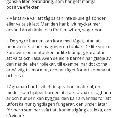
ganska liten förändring, som har gett många
positiva effekter.
– Vår tanke var att tågbanan inte skulle gå sönder
eller välta så lätt. Men den har blivit mycket mer
använd än vi tänkt, och för fler syften, säger hon.
– De yngre barnen kan köra med tåget, utan att
behöva förstå hur magneterna funkar. De lite större
kan, även om motoriken är lite klumpig, köra utan
att välta och rasa. Även de äldre barnen har glädje av
den när de leker rollekar, till exempel när dockorna
är på väg till mormor, och tar tåget för att komma ut
och resa.
Tågbanan har blivit ett inspirationsmaterial, en
modell som hjälper barnen att förstå vad en tågbana
är och hur den kan byggas, den kan användas för att
utforska hur tyngdlagen fungerar, den underlättar
för barn som har svårt att komma igång att leka, och
så vidare.