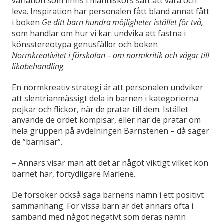
variation som finns i människors sätt att vara och
leva. Inspiration har personalen fått bland annat fått
i boken
Ge ditt barn hundra möjligheter istället för två,
som handlar om hur vi kan undvika att fastna i
könsstereotypa genusfällor och boken
Normkreativitet i förskolan – om normkritik och vägar till
likabehandling
.
En normkreativ strategi är att personalen undviker
att slentrianmässigt dela in barnen i kategorierna
pojkar och flickor, när de pratar till dem. Istället
använde de ordet kompisar, eller när de pratar om
hela gruppen på avdelningen Bärnstenen – då säger
de ”bärnisar”.
– Annars visar man att det är något viktigt vilket kön
barnet har, förtydligare Marlene.
De försöker också säga barnens namn i ett positivt
sammanhang. För vissa barn är det annars ofta i
samband med något negativt som deras namn