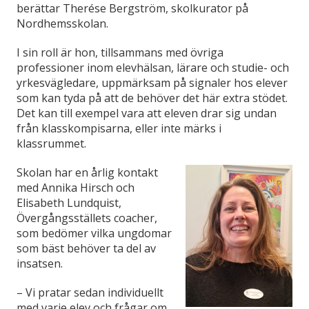
berättar Therése Bergström, skolkurator på
Nordhemsskolan.
I sin roll är hon, tillsammans med övriga
professioner inom elevhälsan, lärare och studie- och
yrkesvägledare, uppmärksam på signaler hos elever
som kan tyda på att de behöver det här extra stödet.
Det kan till exempel vara att eleven drar sig undan
från
klasskompisarna, eller inte märks i
klassrummet.
Skolan har en årlig kontakt
med Annika Hirsch och
Elisabeth Lundquist,
Övergångsställets coacher,
som bedömer vilka ungdomar
som bäst behöver ta del av
insatsen.
– Vi pratar sedan individuellt
med varje elev och frågar om