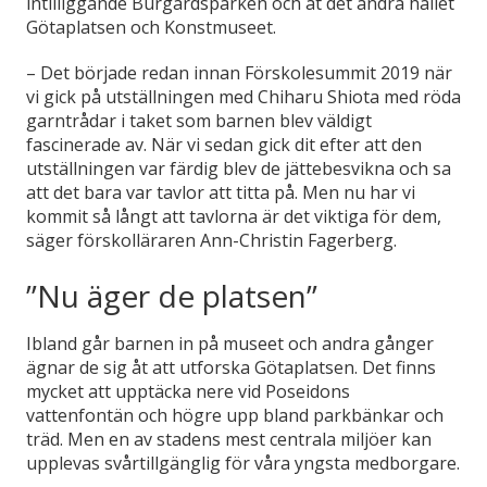
intilliggande Burgårdsparken och åt det andra hållet
Götaplatsen och Konstmuseet.
– Det började redan innan Förskolesummit 2019 när
vi gick på utställningen med Chiharu Shiota med röda
garntrådar i taket som barnen blev väldigt
fascinerade av. När vi sedan gick dit efter att den
utställningen var färdig blev de jättebesvikna och sa
att det bara var tavlor att titta på. Men nu har vi
kommit så långt att tavlorna är det viktiga för dem,
säger förskolläraren Ann-Christin Fagerberg.
”Nu äger de platsen”
Ibland går barnen in på museet och andra gånger
ägnar de sig åt att utforska Götaplatsen. Det finns
mycket att upptäcka nere vid Poseidons
vattenfontän och högre upp bland parkbänkar och
träd. Men en av stadens mest centrala miljöer kan
upplevas svårtillgänglig för våra yngsta medborgare.