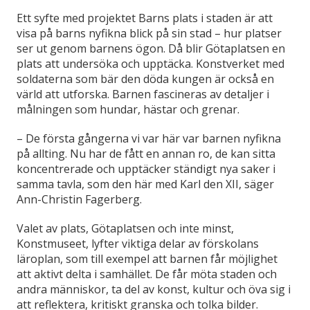
Ett syfte med projektet Barns plats i staden är att
visa på barns nyfikna blick på sin stad – hur platser
ser ut genom barnens ögon. Då blir Götaplatsen en
plats att undersöka och upptäcka. Konstverket med
soldaterna som bär den döda kungen är också en
värld att utforska. Barnen fascineras av detaljer i
målningen som hundar, hästar och grenar.
– De första gångerna vi var här var barnen nyfikna
på allting. Nu har de fått en annan ro, de kan sitta
koncentrerade och upptäcker ständigt nya saker i
samma tavla, som den här med Karl den XII, säger
Ann-Christin Fagerberg.
Valet av plats, Götaplatsen och inte minst,
Konstmuseet, lyfter viktiga delar av förskolans
läroplan, som till exempel att barnen får möjlighet
att aktivt delta i samhället. De får möta staden och
andra människor, ta del av konst, kultur och öva sig i
att reflektera, kritiskt granska och tolka bilder.