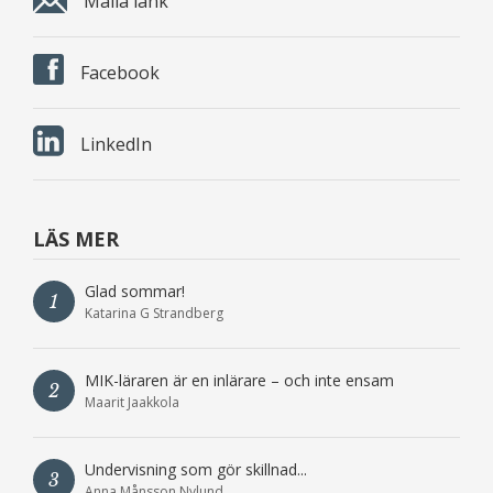
Maila länk
Facebook
LinkedIn
LÄS MER
Glad sommar!
1
Katarina G Strandberg
MIK-läraren är en inlärare – och inte ensam
2
Maarit Jaakkola
Undervisning som gör skillnad...
3
Anna Månsson Nylund