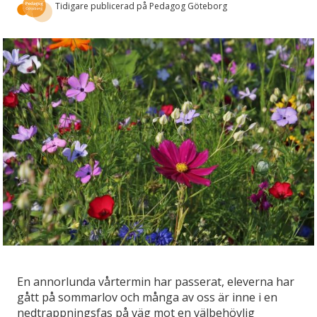
Tidigare publicerad på Pedagog Göteborg
En annorlunda vårtermin har passerat, eleverna har
gått på sommarlov och många av oss är inne i en
nedtrappningsfas på väg mot en välbehövlig