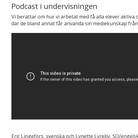
Podcast i undervisningen
Vi berättar om hur vi arbetat med få alla elever aktiva 
där de bland annat får använda sin mediekunskap från
Eric Lingefors, svenska och Lynette Lyreby, SO/engels