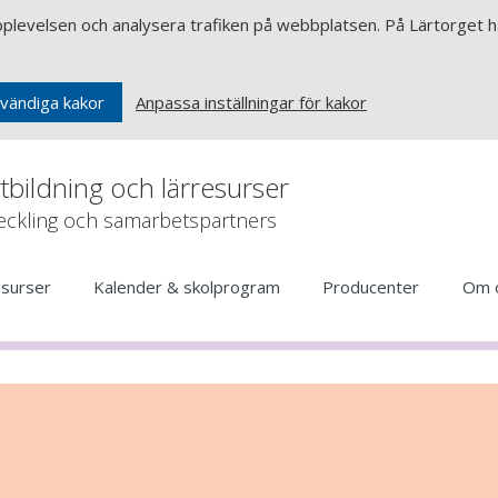
upplevelsen och analysera trafiken på webbplatsen. På Lärtorget ha
Anpassa inställningar för kakor
vändiga kakor
rtbildning och lärresurser
veckling och samarbetspartners
esurser
Kalender & skolprogram
Producenter
Om 