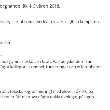
Torghandel åk 4-6 våren 2018.
sning ser ut som utvecklar elevers digitala kompetens
medier
g
- och gymnasieskolan i kraft. Vad betyder det? Hur
ågra kollegors exempel, funderingar och erfarenheter
robit (blockprogrammering) med elever i åk 3-6 på
vi hinner får ni prova några enkla övningar på egen