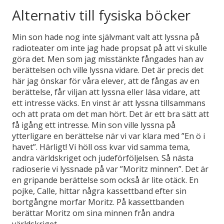
Alternativ till fysiska böcker
Min son hade nog inte självmant valt att lyssna på
radioteater om inte jag hade propsat på att vi skulle
göra det. Men som jag misstänkte fångades han av
berättelsen och ville lyssna vidare. Det är precis det
här jag önskar för våra elever, att de fångas av en
berättelse, får viljan att lyssna eller läsa vidare, att
ett intresse väcks. En vinst är att lyssna tillsammans
och att prata om det man hört. Det är ett bra sätt att
få igång ett intresse. Min son ville lyssna på
ytterligare en berättelse när vi var klara med ”En ö i
havet”. Härligt! Vi höll oss kvar vid samma tema,
andra världskriget och judeförföljelsen. Så nästa
radioserie vi lyssnade på var ”Moritz minnen”. Det är
en gripande berättelse som också är lite otäck. En
pojke, Calle, hittar några kassettband efter sin
bortgångne morfar Moritz. På kassettbanden
berättar Moritz om sina minnen från andra