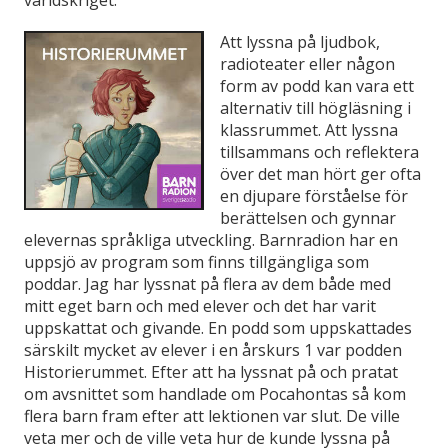
världskriget.
Att lyssna på ljudbok,
radioteater eller någon
form av podd kan vara ett
alternativ till högläsning i
klassrummet. Att lyssna
tillsammans och reflektera
över det man hört ger ofta
en djupare förståelse för
berättelsen och gynnar
elevernas språkliga utveckling. Barnradion har en
uppsjö av program som finns tillgängliga som
poddar. Jag har lyssnat på flera av dem både med
mitt eget barn och med elever och det har varit
uppskattat och givande. En podd som uppskattades
särskilt mycket av elever i en årskurs 1 var podden
Historierummet. Efter att ha lyssnat på och pratat
om avsnittet som handlade om Pocahontas så kom
flera barn fram efter att lektionen var slut. De ville
veta mer och de ville veta hur de kunde lyssna på