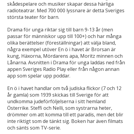
skådespelare och musiker skapar dessa härliga
radioteatrar. Med 700 000 lyssnare är detta Sveriges
största teater för barn.
Drama för unga riktar sig till barn 9-13 år (men
passar för människor upp till 100+) och har många
olika berättelser (föreställningar) att välja bland,
några exempel utöver En ö i havet är Brorsan är
kung, Häxorna, Mördarens apa, Moritz minnen och
Lånarna. Avsnitten i Drama för unga laddas ned från
appen Sveriges Radio Play eller från någon annan
app som spelar upp poddar.
En ö i havet handlar om två judiska flickor (7 och 12
år gamla) som 1939 skickas till Sverige för att
undkomma judeförföljelserna i sitt hemland
Österrike. Steffi och Nelli, som systrarna heter,
drömmer om att komma till ett paradis, men det blir
inte riktigt som de tänkt sig. Boken har även filmats
och sänts som TV-serie.