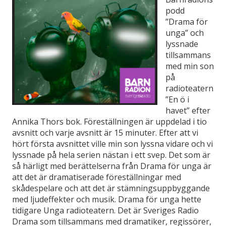
podd
”Drama för
unga” och
lyssnade
tillsammans
med min son
på
radioteatern
”En ö i
havet” efter
Annika Thors bok. Föreställningen är uppdelad i tio
avsnitt och varje avsnitt är 15 minuter. Efter att vi
hört första avsnittet ville min son lyssna vidare och vi
lyssnade på hela serien nästan i ett svep. Det som är
så härligt med berättelserna från Drama för unga är
att det är dramatiserade föreställningar med
skådespelare och att det är stämningsuppbyggande
med ljudeffekter och musik. Drama för unga hette
tidigare Unga radioteatern. Det är Sveriges Radio
Drama som tillsammans med dramatiker, regissörer,