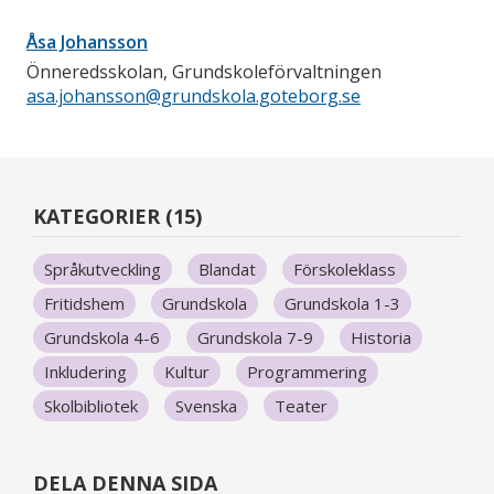
Åsa Johansson
Önneredsskolan, Grundskoleförvaltningen
asa.johansson@grundskola.goteborg.se
KATEGORIER (15)
Språkutveckling
Blandat
Förskoleklass
Fritidshem
Grundskola
Grundskola 1-3
Grundskola 4-6
Grundskola 7-9
Historia
Inkludering
Kultur
Programmering
Skolbibliotek
Svenska
Teater
DELA DENNA SIDA