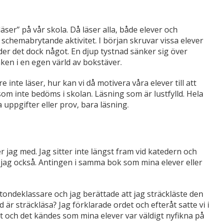
äser” på vår skola. Då läser alla, både elever och
n schemabrytande aktivitet. I början skruvar vissa elever
er det dock något. En djup tystnad sänker sig över
ken i en egen värld av bokstäver.
are inte läser, hur kan vi då motivera våra elever till att
 som inte bedöms i skolan. Läsning som är lustfylld. Hela
uppgifter eller prov, bara läsning.
r jag med. Jag sitter inte längst fram vid katedern och
r jag också. Antingen i samma bok som mina elever eller
ondeklassare och jag berättade att jag sträckläste den
är sträckläsa? Jag förklarade ordet och efteråt satte vi i
t och det kändes som mina elever var väldigt nyfikna på