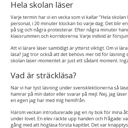
Hela skolan läser
Varje termin har vi en vecka som vi kallar ”Hela skolan l
personal, i 20 minuter klockan tio varje dag. Det blir e
på sig och några protesterar. Efter några minuter händ
klassrummen och korridorerna. Varje individ är försjun
Att vi lärare läser samtidigt är ytterst viktigt. Om vi lär
läsa? Jag tror också att det behövs mer tid för läsning
skolan läser-momentet är just ett sådant moment. Inga 
Vad är sträckläsa?
När vi har tyst läsning under svensklektionerna så läse
hamrar på min dator eller svarar på mejl. Nej, jag läse
en egen jag har med mig hemifrån.
Härom veckan introducerade jag en ny bok för mina ått
under lovet. En elev räckte upp handen och frågade: vad 
gång med att högläsa första kapitlet. Det var knäpptys