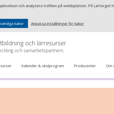
upplevelsen och analysera trafiken på webbplatsen. På Lärtorget ha
Anpassa inställningar för kakor
vändiga kakor
rtbildning och lärresurser
veckling och samarbetspartners
esurser
Kalender & skolprogram
Producenter
Om 