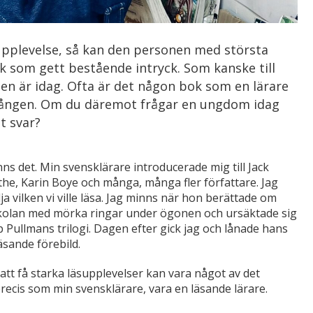
upplevelse, så kan den personen med största
k som gett bestående intryck. Som kanske till
en är idag. Ofta är det någon bok som en lärare
lgången. Om du däremot frågar en ungdom idag
t svar?
nns det. Min svensklärare introducerade mig till Jack
he, Karin Boye och många, många fler författare. Jag
ja vilken vi ville läsa. Jag minns när hon berättade om
skolan med mörka ringar under ögonen och ursäktade sig
ip Pullmans trilogi. Dagen efter gick jag och lånade hans
äsande förebild.
att få starka läsupplevelser kan vara något av det
 precis som min svensklärare, vara en läsande lärare.