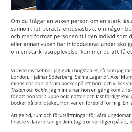
Om du frågar en vuxen person om en stark läs
sannolikhet berätta entusiastiskt om någon bo
och med format personen till den individ som d
eller annan vuxen har introducerat under sko
om en stark läsupplevelse, kommer du att få et
Vi läste mycket när jag gick i högstadiet, så som jag mi
London, Hjalmar Söderberg, Selma Lagerlöf, Axel Munt
minns när hon la fram böcker på ett bord och vi fick väl
Tristan och Isolde.
Jag minns när hon en gång kom till 
för att hon varit uppe hela natten och läst färdigt Phil
böcker på biblioteket. Hon var en förebild för mig. En l
Att ge tid, rum och förutsättningar för våra ungdomar 
finaste vi lärare kan ge dem. Jag tror verkligen på att,