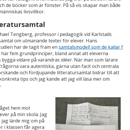
ch de böcker som är fönster. På så vis skapar man både
änniskas livsvillkor.
teratursamtal
ichael Tengberg, professor i pedagogik vid Karlstads
ursamtal om utmanande texter för elever. Hans
tudien har de tagit fram en
samtalsmodell som de kallar f
 har fem grundprinciper, bland annat att eleverna
en bygga vidare på varandras idéer. När man som lärare
frågorna vara autentiska, gärna utan facit och centrala
forskande och fördjupande litteratursamtal bidrar till att
onkreta tips och jag kände att jag vill läsa mer om
.
 tåget hem mot
ever på min skola. Jag
m jag lärde mig om på
r i klassen får agera