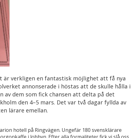
t är verkligen en fantastisk möjlighet att få nya
olverket annonserade i höstas att de skulle hålla i
 en av dem som fick chansen att delta på det
kholm den 4–5 mars. Det var två dagar fyllda av
en lärare emellan.
larion hotell på Ringvägen. Ungefär 180 svensklärare
rgonkaffe i lobbyn. Efter alla formaliteter fick vi slå oss