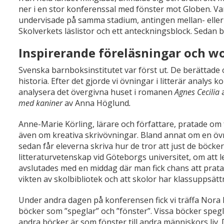
ner i en stor konferenssal med fönster mot Globen. Var
undervisade på samma stadium, antingen mellan- eller
Skolverkets läslistor och ett anteckningsblock. Sedan 
Inspirerande föreläsningar och 
Svenska barnboksinstitutet var först ut. De berättad
historia. Efter det gjorde vi övningar i litterär analys ko
analysera det övergivna huset i romanen
Agnes Cecilia
a
med kaniner
av Anna Höglund
.
Anne-Marie Körling, lärare och författare, pratade om f
även om kreativa skrivövningar. Bland annat om en övni
sedan får eleverna skriva hur de tror att just de böcke
litteraturvetenskap vid Göteborgs universitet, om att
avslutades med en middag där man fick chans att prata
vikten av skolbibliotek och att skolor har klassuppsätt
Under andra dagen på konferensen fick vi träffa Nora 
böcker som ”speglar” och ”fönster”. Vissa böcker spe
andra böcker är som fönster till andra människors liv. D