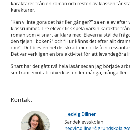
karaktärer från en roman och resten av klassen får stäl
karaktärer.
”Kan vi inte göra det här fler gånger?” sa en elev efter v
klassrummet. Tre elever fick spela varsin karaktär fr
roman som vi snart är klara med. Eleverna ställde fråg
den tjejen i boken?” och ”Hur känns det efter allt dra
om?”. Det blev en hel del skratt men också intressanta s
Det var verkligen en bra aktivitet för att levandegöra l
Snart har det gått två hela läsår sedan jag började arb
ser fram emot att utvecklas under många, många fler.
Kontakt
Hedvig Dillner
Sandeklevsskolan
hedvig.dillner@grundskola.go