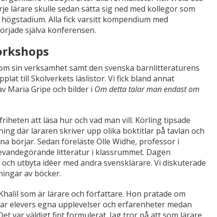
je lärare skulle sedan sätta sig ned med kollegor som
 högstadium. Alla fick varsitt kompendium med
började själva konferensen.
workshops
e om sin verksamhet samt den svenska barnlitteraturens
pplat till Skolverkets läslistor. Vi fick bland annat
v Maria Gripe och bilder i
Om detta talar man endast om
riheten att läsa hur och vad man vill. Körling tipsade
ng där läraren skriver upp olika boktitlar på tavlan och
rna börjar. Sedan föreläste Olle Widhe, professor i
 levandegörande litteratur i klassrummet. Dagen
 och utbyta idéer med andra svensklärare. Vi diskuterade
ningar av böcker.
Khalil som är lärare och författare. Hon pratade om
glar elevers egna upplevelser och erfarenheter medan
et var väldigt fint formulerat. Jag tror på att som lärare