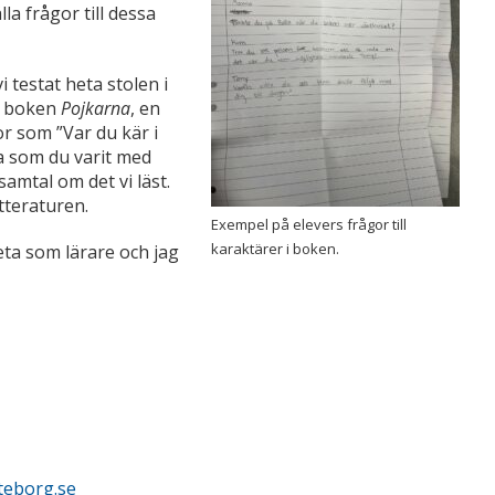
la frågor till dessa
i testat heta stolen i
ån boken
Pojkarna
, en
or som ”Var du kär i
ma som du varit med
amtal om det vi läst.
itteraturen.
Exempel på elevers frågor till
karaktärer i boken.
eta som lärare och jag
teborg.se