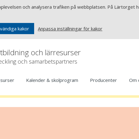
upplevelsen och analysera trafiken på webbplatsen. På Lärtorget ha
Anpassa inställningar för kakor
vändiga kakor
rtbildning och lärresurser
veckling och samarbetspartners
esurser
Kalender & skolprogram
Producenter
Om 