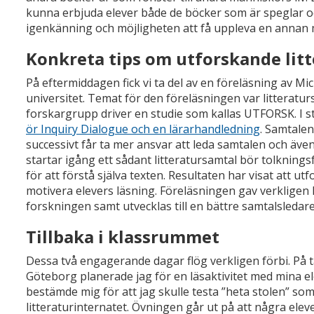
kunna erbjuda elever både de böcker som är speglar o
igenkänning och möjligheten att få uppleva en annan m
Konkreta tips om utforskande lit
På eftermiddagen fick vi ta del av en föreläsning av M
universitet. Temat för den föreläsningen var litterat
forskargrupp driver en studie som kallas UTFORSK. I s
ör Inquiry Dialogue och en lärarhandledning
. Samtalen
successivt får ta mer ansvar att leda samtalen och äv
startar igång ett sådant litteratursamtal bör tolknings
för att förstå själva texten. Resultaten har visat att ut
motivera elevers läsning. Föreläsningen gav verkligen k
forskningen samt utvecklas till en bättre samtalsledare
Tillbaka i klassrummet
Dessa två engagerande dagar flög verkligen förbi. På
Göteborg planerade jag för en läsaktivitet med mina el
bestämde mig för att jag skulle testa ”heta stolen” so
litteraturinternatet. Övningen går ut på att några eleve