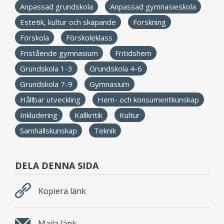
Anpassad grundskola
Anpassad gymnasieskola
Estetik, kultur och skapande
Forskning
Förskola
Förskoleklass
Fristående gymnasium
Fritidshem
Grundskola 1-3
Grundskola 4-6
Grundskola 7-9
Gymnasium
Hållbar utveckling
Hem- och konsumentkunskap
Inkludering
Källkritik
Kultur
Samhällskunskap
Teknik
DELA DENNA SIDA
Kopiera länk
Maila länk