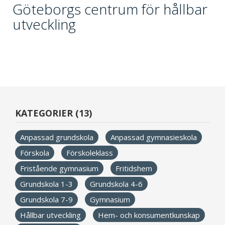
Göteborgs centrum för hållbar
utveckling
KATEGORIER (13)
Anpassad grundskola
Anpassad gymnasieskola
Förskola
Förskoleklass
Fristående gymnasium
Fritidshem
Grundskola 1-3
Grundskola 4-6
Grundskola 7-9
Gymnasium
Hållbar utveckling
Hem- och konsumentkunskap