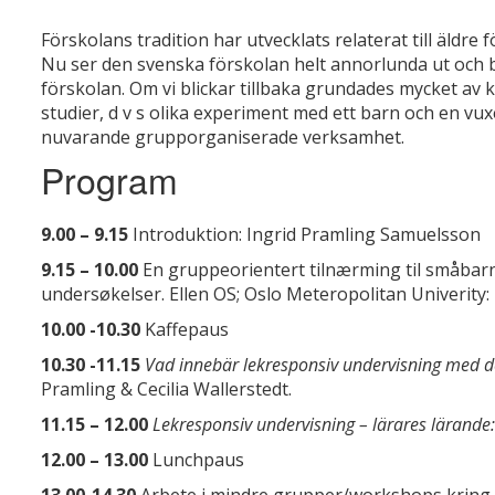
Förskolans tradition har utvecklats relaterat till äldre
Nu ser den svenska förskolan helt annorlunda ut och ba
förskolan. Om vi blickar tillbaka grundades mycket a
studier, d v s olika experiment med ett barn och en vu
nuvarande grupporganiserade verksamhet.
Program
9.00 – 9.15
Introduktion: Ingrid Pramling Samuelsson
9.15 – 10.00
En gruppeorientert tilnærming til småbarns
undersøkelser. Ellen OS; Oslo Meteropolitan Univerity:
10.00 -10.30
Kaffepaus
10.30 -11.15
Vad innebär lekresponsiv undervisning med de 
Pramling & Cecilia Wallerstedt.
11.15 – 12.00
Lekresponsiv undervisning – lärares lärande
12.00 – 13.00
Lunchpaus
13.00-14.30
Arbete i mindre grupper/workshops kring 