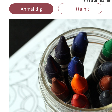
Sista anmälni
Anmäl dig
Hitta hit