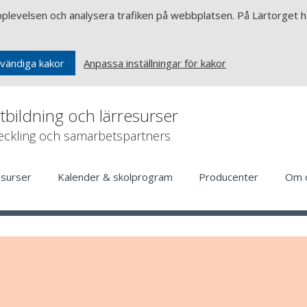
upplevelsen och analysera trafiken på webbplatsen. På Lärtorget ha
Anpassa inställningar för kakor
vändiga kakor
rtbildning och lärresurser
veckling och samarbetspartners
esurser
Kalender & skolprogram
Producenter
Om 