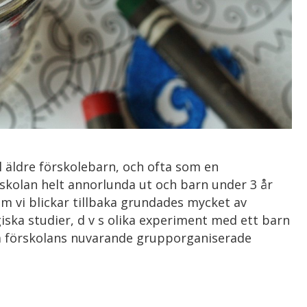
ll äldre förskolebarn, och ofta som en
rskolan helt annorlunda ut och barn under 3 år
 Om vi blickar tillbaka grundades mycket av
ka studier, d v s olika experiment med ett barn
ka förskolans nuvarande grupporganiserade