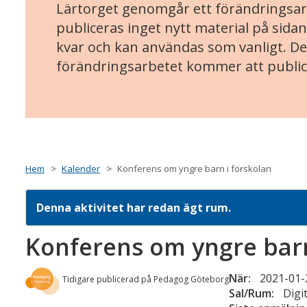
Lärtorget genomgår ett förändringsarb
publiceras inget nytt material på sidan
kvar och kan användas som vanligt. Det
förändringsarbetet kommer att public
Hem
Kalender
Konferens om yngre barn i förskolan
Denna aktivitet har redan ägt rum.
Konferens om yngre barn
När:
2021-01-2
Tidigare publicerad på Pedagog Göteborg
Sal/Rum:
Digi