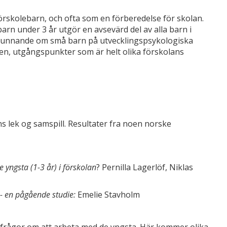
 förskolebarn, och ofta som en förberedelse för skolan.
rn under 3 år utgör en avsevärd del av alla barn i
v kunnande om små barn på utvecklingspsykologiska
xen, utgångspunkter som är helt olika förskolans
 lek og samspill. Resultater fra noen norske
yngsta (1-3 år) i förskolan
? Pernilla Lagerlöf, Niklas
:- en pågående studie:
Emelie Stavholm
frågor om att arbeta med de yngsta. Här kommer olika